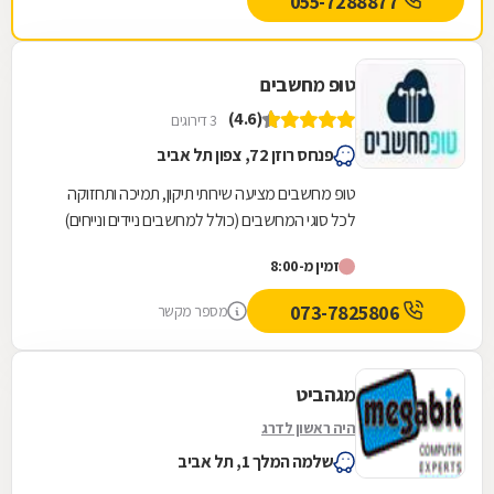
055-7288877
טופ מחשבים
(4.6)
3 דירוגים
פנחס רוזן 72, צפון תל אביב
טופ מחשבים מציעה שירותי תיקון, תמיכה ותחזוקה
לכל סוגי המחשבים (כולל למחשבים ניידים ונייחים)
ללקוחות פרטיים, עסקים, מוסדות וארגונים בכל גודל...
זמין מ-8:00
073-7825806
מספר מקשר
מגהביט
היה ראשון לדרג
שלמה המלך 1, תל אביב