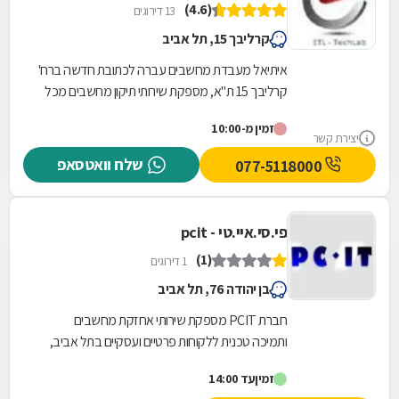
(4.6)
13 דירוגים
קרליבך 15, תל אביב
איתיאל מעבדת מחשבים עברה לכתובת חדשה ברח'
קרליבך 15 ת"א, מספקת שירותי תיקון מחשבים מכל
הסוגים: תיקון מחשבים נייחים, תיקון מחשבים ניידים ,...
זמין מ-10:00
יצירת קשר
שלח וואטסאפ
077-5118000
פי.סי.איי.טי - pcit
(1)
1 דירוגים
בן יהודה 76, תל אביב
חברת PCIT מספקת שירותי אחזקת מחשבים
ותמיכה טכנית ללקוחות פרטיים ועסקיים בתל אביב,
24 שעות ביממה (לא כולל שבתות). החברה מספקת
זמין
עד 14:00
שירותי תמיכה...