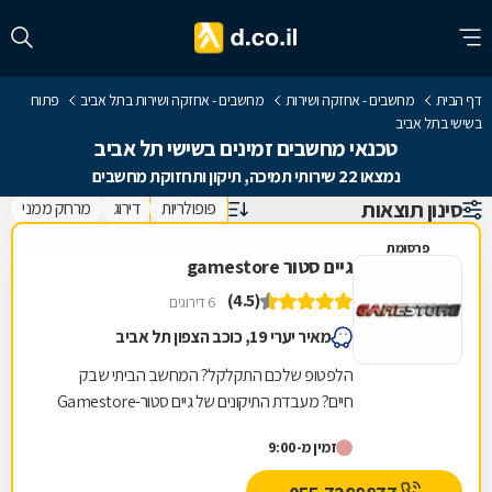
דף הבית
מחשבים - אחזקה ושירות
מחשבים - אחזקה ושירות בתל אביב
פתוח
בשישי בתל אביב
טכנאי מחשבים זמינים בשישי תל אביב
נמצאו 22 שירותי תמיכה, תיקון ותחזוקת מחשבים
סינון תוצאות
פופולריות
דירוג
מרחק ממני
פרסומת
גיים סטור gamestore
(4.5)
6 דירוגים
מאיר יערי 19, כוכב הצפון תל אביב
הלפטופ שלכם התקלקל? המחשב הביתי שבק
חיים? מעבדת התיקונים של גיים סטור-Gamestore
היא בדיוק מה שאתם צריכים! גיים סטור היא רשת
זמין מ-9:00
חנויות מחשבים...