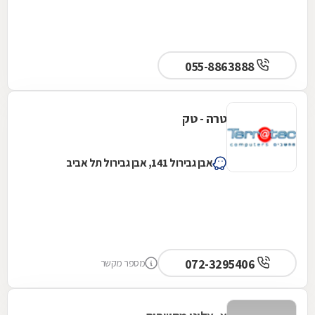
055-8863888
טרה - טק
אבן גבירול 141, אבן גבירול תל אביב
072-3295406
מספר מקשר