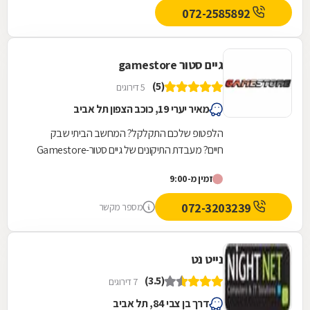
072-2585892
גיים סטור gamestore
(5)
5 דירוגים
מאיר יערי 19, כוכב הצפון תל אביב
הלפטופ שלכם התקלקל? המחשב הביתי שבק
חיים? מעבדת התיקונים של גיים סטור-Gamestore
היא בדיוק מה שאתם צריכים! גיים סטור היא רשת
זמין מ-9:00
חנויות מחשבים...
072-3203239
מספר מקשר
נייט נט
(3.5)
7 דירוגים
דרך בן צבי 84, תל אביב