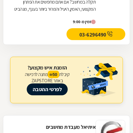
תקלה במחשב? אם אתם מחפשים את הפתרון
המקצועי, האמין, היעיל והמהיר ביותר בענף, מגהביט
לשירותכם! כבית עסק מוביל בתחומו, אנו מעמידים
זמין מ-9:00
לרשותכם קשת...
03-6296490
הזמנת איש מקצוע?
קיבלת
מתנה לרכישה
50
₪
באתר ZAPSTORE
לפרטי ההטבה
איתיאל מעבדת מחשבים