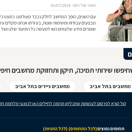
מאת: יובל ניסני
01/07/2014
עם השנים, הופך המחשב לחלק נכבד מעולמנו. כמעט כל דב
מבצעים עבודות ומשימות שונות, בעזרתו אנחנו מקלים על חי
שומרים מידע שלעתים הוא למעשה כל התיעוד שלנו ושל יק
שהמחשב ישוב לעבוד כפי שעבד קודם לכן. כדי שזה יקרה,
מידי את הטכנאי הזמין ביותר, ויעלה הביקור כמה שיעלה. ב
ם
את התקלות בעצמנו, גם אם אין לנו כל ניסיון במחשבים א
יפשו שירותי תמיכה, תיקון ותחזוקת מחשבים חיפש
מחשבים בתל אביב
מחשבים ניידים בתל אביב
קול קורא לפרסום לעמותות שתכליתן תרומה לחיילים ו/או לנפגעי מלחמת חר
תחומים נפוצים
(לכל התחומים)
(לכל התגיות)