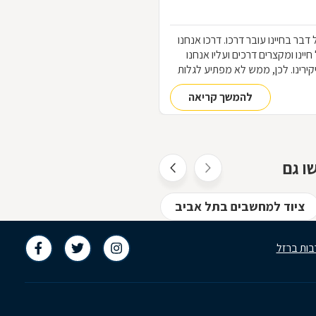
ר בחיינו עובר דרכו. דרכו אנחנו
ינו ומקצרים דרכים ועליו אנחנו
ירינו. לכן, ממש לא מפתיע לגלות
עד כמה כל תקלה במחשב תגרום לנו לחרדה של ממש, ולמוכנות לעשות כמעט הכול כדי
להמשך קריאה
 רבים מאתנו נוהגים להזעיק באופן
פועל, לא פעם אנחנו יכולים לתקן
ו היכרות מוקדמת עם דרך פעולתם.
ו גם
ציוד למחשבים בתל אביב
אבטחת מידע בתל אביב
בות ברזל