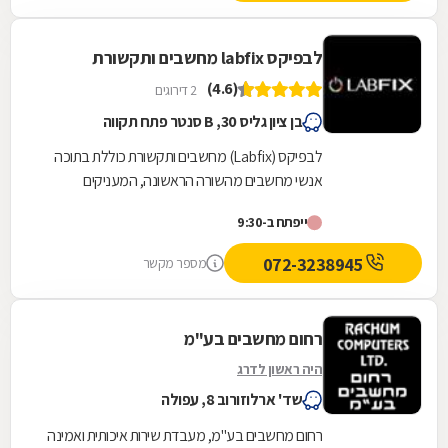
לבפיקס labfix מחשבים ותקשורת
(4.6)
2 דירוגים
בן ציון גליס 30, B סנטר פתח תקווה
לבפיקס (Labfix) מחשבים ותקשורת כוללת בתוכה
אנשי מחשבים מהשורה הראשונה, המעניקים
ללקוחות סיוע רב תחומי. שירותי החברה - חלקם הגדול
ייפתח ב-9:30
נדיר בנוף...
072-3238945
מספר מקשר
רחום מחשבים בע"מ
היה ראשון לדרג
שד' ארלוזורוב 8, עפולה
רחום מחשבים בע"מ, מעבדת שירות איכותית ואמינה