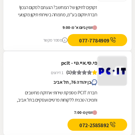
זקוקים לתיקון של המחשב? הגעתם למקום הנכון!
חברת יוזקום בע"מ, מתמחה בשירותי תיקון מקצועי
של מחשבים, התקנה וציוד של חדרי מחשב אחזקה...
זמין ביום א' מ-9:00
077-7784909
מספר מקשר
פי.סי.איי.טי - pcit
(1)
1 דירוגים
בן יהודה 76, תל אביב
חברת PCIT מספקת שירותי אחזקת מחשבים
ותמיכה טכנית ללקוחות פרטיים ועסקיים בתל אביב,
24 שעות ביממה (לא כולל שבתות). החברה מספקת
זמין מ-7:00
שירותי תמיכה...
072-2585892