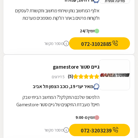
אלוף המחשוב נותן שירותי מחשוב ותקשורת לעסקים
ולקוחות פרטים באתר הלקוח. מוסמכים מערכות
Microsoft, שירות 24/7 במחירים מעולים!
זמין
24/7
072-3102885
מספר מקשר
גיים סטור gamestore
(5)
5 דירוגים
מאיר יערי 19, כוכב הצפון תל אביב
הלפטופ שלכם התקלקל? המחשב הביתי שבק
חיים? מעבדת התיקונים של גיים סטור-Gamestore
היא בדיוק מה שאתם צריכים! גיים סטור היא רשת
זמין מ-9:00
חנויות מחשבים...
072-3203239
מספר מקשר