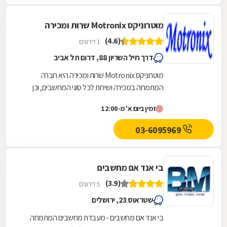
מוטרוניקס Motronix שרות ומכירה
(4.6)
1 דירוגים
דרך חיל השריון 88, דרום תל אביב
מוטרוניקס Motronix שרות ומכירה היא חברה
המתמחה במכירה ושירות לכל סוגי המחשבים, וכן
מציעה מעבדת תיקונים לכל מוצרי האלקטרוניקה
זמין ביום א' מ-12:00
ומכירה של...
03-6095969
בי אנד אם מחשבים
(3.9)
5 דירוגים
שטראוס 23, ירושלים
בי אנד אם מחשבים - מעבדת מחשבים המתמחה