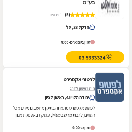
בע"מ
(5)
1 דירוגים
הדקל 33, יגל
זמין ביום א' מ-8:00
03-5333324
לפטופ אקספרט
היה ראשון לדרג
יהודה הלוי 45, ראשון לציון
לפטופ אקספרט מתמחה בתיקון מחשבים ניידים מכל
הסוגים, לרבות מחשבי Mac, ועוסקת באספקת מגוון
רחב של חלקי חילוף, כגון: מסך, כבל מסך, דיסק
זמין מ-9:00
קשיח,...