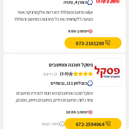
הצורן 4, נתניה
א&א מחשבים וסלולר היא רשת אלקטרוניקה אשר
מציעה ללקוחותיה את כל פתרונות המחשוב והסלולר
במקום אחד. החברה מעמידה לרשות הלקוחות
ייפתח ב-9:00
אולמות מכירה...
073-2101200
פסקל תוכנה ומחשבים
(3.9)
13 דירוגים
כצנלסון 111, גבעתיים
פסקל תוכנה ומחשבים היא חנות למכירת מחשבים
וציוד נלווה: מחשבים ניידים, מחשבים נייחים, מסכים,
מדפסות, חלקי חילוף למחשבים, ציוד היקפי, תוכנות...
ייפתח ב-10:00
072-2594064
מספר מקשר