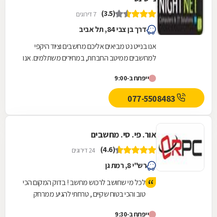
(3.5)
7 דירוגים
דרך בן צבי 84, תל אביב
אנו בנייט נט מביאים אליכם מחשבים וציוד היקפי
למחשבים ממיטב החברות, במחירים משתלמים. אנו
מציעים מחשבים ופתרונות חומרה למוסדות, ארגונים...
ייפתח ב-9:00
077-5508483
אור. פי. סי. מחשבים
(4.6)
24 דירוגים
רש"י 8, רמת גן
לכל מי שחושב לרכוש מחשב ! בדוק המקום הכי
טוב והכי בטוח שקיים , טרחתי להגיע ממרחק
לרכוש מחשב בעקבות המלצה והיה שווה שווה
ייפתח ב-9:30