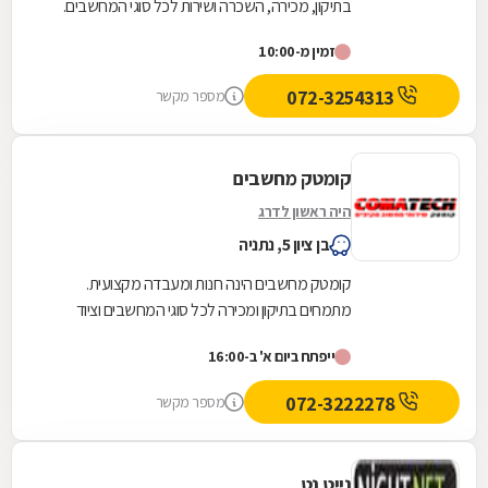
בתיקון, מכירה, השכרה ושירות לכל סוגי המחשבים.
המעבדה ממוקמת בירושלים, בסמוך למרכז העיר
זמין מ-10:00
ולשכונות...
072-3254313
מספר מקשר
קומטק מחשבים
היה ראשון לדרג
בן ציון 5, נתניה
קומטק מחשבים הינה חנות ומעבדה מקצועית.
מתמחים בתיקון ומכירה לכל סוגי המחשבים וציוד
היקפי. מחלקה נפרדת לתחום מצלמות אבטחה
ייפתח ביום א' ב-16:00
ומערכות אזעקה.
072-3222278
מספר מקשר
נייט נט