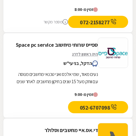
על נוחות הלקוח. הייחוד שלנו מתבטא בשירות מקיף
זמין מ-8:00
עד לדלת...
072-2158277
מספר מקשר
ספייס שרותי מיחשוב Space pc service
היה ראשון לדרג
הדקל, בני עי"ש
נעים מאוד, שמי אלכס ואני טכנאי מחשבים מנוסה
עם וותק מעל 15 שנים בתיקון מחשבים. לאחר שנים
רבות בתחום , יצאתי לדרך חדשה וכיום אני מעמיד
זמין מ-9:00
לרשותך...
052-6707098
די.אס.איי מחשבים וסלולר