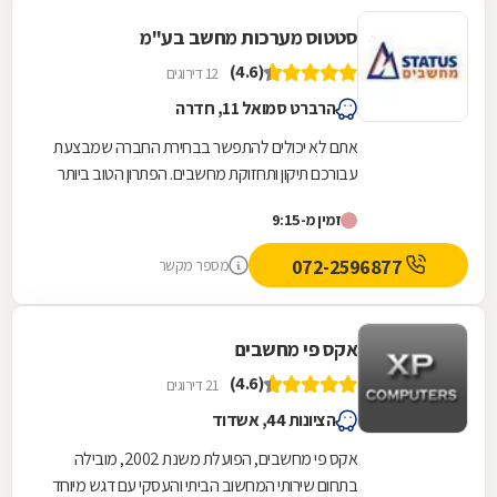
סטטוס מערכות מחשב בע"מ
(4.6)
12 דירוגים
הרברט סמואל 11, חדרה
אתם לא יכולים להתפשר בבחירת החברה שמבצעת
עבורכם תיקון ותחזוקת מחשבים. הפתרון הטוב ביותר
שלכם באזור חדרה הוא לפנות לחברת סטטוס
זמין מ-9:15
מערכות מחשב...
072-2596877
מספר מקשר
אקס פי מחשבים
(4.6)
21 דירוגים
הציונות 44, אשדוד
אקס פי מחשבים, הפועלת משנת 2002, מובילה
בתחום שירותי המחשוב הביתי והעסקי עם דגש מיוחד