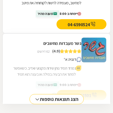
למחשב, מעמידה לרשות לקוחותיה את מיטב
הפתרונות בתחום המחשבים לרבות תיקון מחשבים
ייפתח ב-8:00
מענה מהיר
נייחים ומחשבים...
04-6590524
גשר מעבדות מחשבים
(4.9)
62 דירוגים
דגניה א'
נמרוד תמיד נותן שירות מקצועי ואדיב. כשאפשר
לפתור את הבעיה במילה או בעצה הוא תמיד
עושה את זה בכיף וללא עלות. ממליץ מאוד!
ייפתח ב-9:00
מענה מהיר
072-3212501
מספר מקשר
הצג תוצאות נוספות