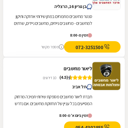
בן גוריון 16, הרצליה
סנטר מחשבים מתמחים במתן שירותי אחזקה ותיקון
למחשבים - מחשבים נייחים, מחשבים ניידים, שרתים
ועוד. בחנות מעבדת שירות מקצועית אשר מבצעת
זמין מ-8:00
עבודות...
072-3251500
מספר מקשר
ליאור מחשבים
(4.5)
10 דירוגים
תל אביב
חברת ליאור מחשבים מספקת שירותי תמיכה מרחוק
המסייעים בכל עניין של תחזוקת מחשבים. אם נדרש
מגיע טכנאי מחשבים לבית העסק או לבית הלקוח
זמין ביום א' מ-8:00
המצויד...
054-4302855