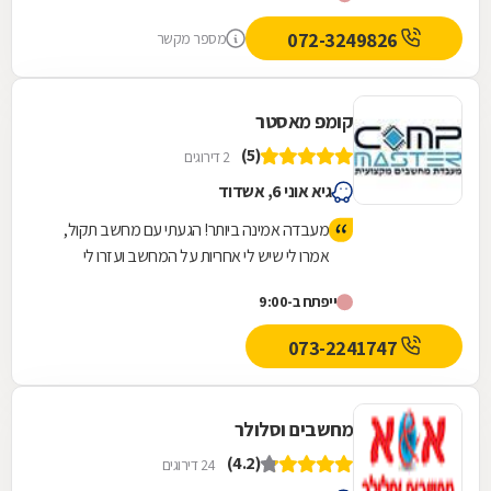
,,,קיבלתי מחיר מעולה ושירות יוצא דופן!! לא שירות
שאתם מכירים , תבדקו ותיווכחו !
072-3249826
מספר מקשר
קומפ מאסטר
(5)
2 דירוגים
גיא אוני 6, אשדוד
מעבדה אמינה ביותר! הגעתי עם מחשב תקול,
אמרו לי שיש לי אחריות על המחשב ועזרו לי
לפנות לחברה לצורך תיקון במסגרת האחריות.
ייפתח ב-9:00
מסודרים, מקצועיים ואחראים! בכל פעם שאני
נכנסת למעבדה אני מתרשמת מהיושר שלהם!
073-2241747
מחשבים וסלולר
(4.2)
24 דירוגים