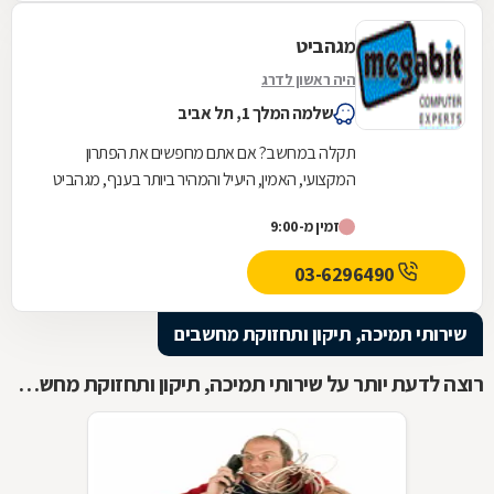
מגהביט
היה ראשון לדרג
שלמה המלך 1, תל אביב
תקלה במחשב? אם אתם מחפשים את הפתרון
המקצועי, האמין, היעיל והמהיר ביותר בענף, מגהביט
לשירותכם! כבית עסק מוביל בתחומו, אנו מעמידים
זמין מ-9:00
לרשותכם קשת...
03-6296490
שירותי תמיכה, תיקון ותחזוקת מחשבים
רוצה לדעת יותר על שירותי תמיכה, תיקון ותחזוקת מחשבים ?