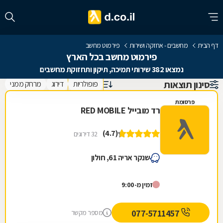
דף הבית
מחשבים - אחזקה ושירות
פירמוט מחשב
פירמוט מחשב בכל הארץ
נמצאו 382 שירותי תמיכה, תיקון ותחזוקת מחשבים
סינון תוצאות
פופולריות
דירוג
מרחק ממני
פרסומת
רד מובייל RED MOBILE
(4.7)
32 דירוגים
שנקר אריה 61, חולון
זמין מ-9:00
077-5711457
מספר מקשר