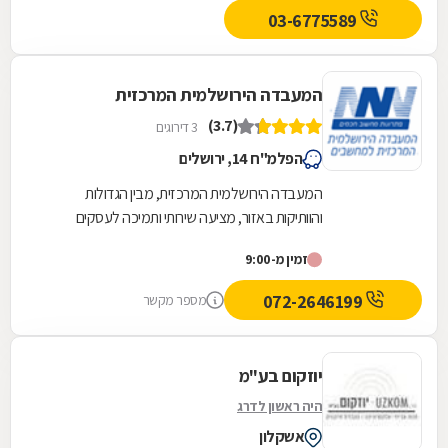
03-6775589
המעבדה הירושלמית המרכזית
(3.7)
3 דירוגים
הפלמ"ח 14, ירושלים
המעבדה הירושלמית המרכזית, מבין הגדולות
והוותיקות באזור, מציעה שירותי ותמיכה לעסקים
ולחברות. אנחנו מעמידים לשירותכם טכנאים
זמין מ-9:00
מקצועיים, אדיבים...
072-2646199
מספר מקשר
יוזקום בע"מ
היה ראשון לדרג
אשקלון