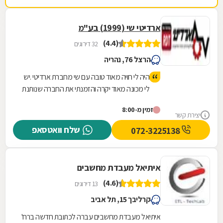
ארדיטי שי (1999) בע"מ
(4.4)
32 דירוגים
הרצל 76, נהריה
היה לי חויה מאוד טובה עם שי מחברת ארדיטי .יש
לי מכונה מאוד יקרה והזמנתי את החברה שנותנת
אחריות /וטיפול במכונות בישראל בדקו ואמרו
זמין מ-8:00
שהמחשב שבק חיים(בהצעת מחיר הם רצו כמה
יצירת קשר
עשות אלפי שקלים) לא היה ניראה לי .וחבר
שלח וואטסאפ
072-3225138
המליץ לי על ארדיטי אכן היתקשרתי לשי והוא היה
מאוד אדיב כלפי הבאתי את המחשב אליו והוא
סידר אותו ב1000 שח בלבד כייף לדעת שיש עוד
איתיאל מעבדת מחשבים
אנשים טובים בארץ ישראל ....איש נהדר
(4.6)
13 דירוגים
קרליבך 15, תל אביב
איתיאל מעבדת מחשבים עברה לכתובת חדשה ברח'