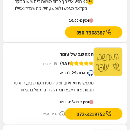
גיא הגיע אליי תוך פחות משעה ביום שישי בבוקר
בקריאה מעכשיו לעכשיו, תיקן מה שצריך ואפילו
החליף והשלים דברים שהיו חסרים במחשב כמו
זמין מ-10:00
כבל ישן או ברגים חסרים, לקח מחיר הגון ביותר
והכל עם שירות וחיוך מצוינים. מעכשיו יש לי טכנאי
050-7368387
מחשבים קבוע וממליץ גם לכם :)
המחשב של עופר
(4.8)
19 דירוגים
ההגנה 29, נהריה
מספק שירותי תיקון, תמיכה ומכירת מחשבים, התקנת
תוכנות, ציוד היקפי ,חומרה שדרוג. טיפול בתקלות
ובוירוסים,פירמוטים - אופטימיזציה
זמין ביום א' מ-8:00
072-3219752
מספר מקשר