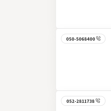
050-5068400
052-2811738