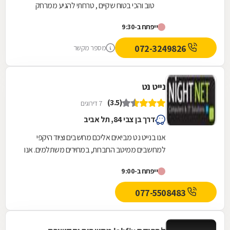
טוב והכי בטוח שקיים , טרחתי להגיע ממרחק
לרכוש מחשב בעקבות המלצה והיה שווה שווה
ייפתח ב-9:30
,,,קיבלתי מחיר מעולה ושירות יוצא דופן!! לא שירות
שאתם מכירים , תבדקו ותיווכחו !
072-3249826
מספר מקשר
נייט נט
(3.5)
7 דירוגים
דרך בן צבי 84, תל אביב
אנו בנייט נט מביאים אליכם מחשבים וציוד היקפי
למחשבים ממיטב החברות, במחירים משתלמים. אנו
מציעים מחשבים ופתרונות חומרה למוסדות, ארגונים...
ייפתח ב-9:00
077-5508483