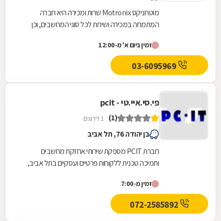
מוטרוניקס Motronix שרות ומכירה היא חברה
המתמחה במכירה ושירות לכל סוגי המחשבים, וכן
מציעה מעבדת תיקונים לכל מוצרי האלקטרוניקה
זמין ביום א' מ-12:00
ומכירה של...
03-6095969
פי.סי.איי.טי - pcit
(1)
1 דירוגים
בן יהודה 76, תל אביב
חברת PCIT מספקת שירותי אחזקת מחשבים
ותמיכה טכנית ללקוחות פרטיים ועסקיים בתל אביב,
24 שעות ביממה (לא כולל שבתות). החברה מספקת
זמין מ-7:00
שירותי תמיכה...
072-2585892