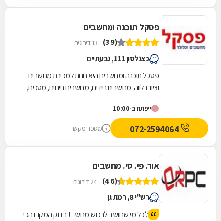
פסקל תוכנה ומחשבים
(3.9)
13 דירוגים
כצנלסון 111, גבעתיים
פסקל תוכנה ומחשבים היא חנות למכירת מחשבים
וציוד נלווה: מחשבים ניידים, מחשבים נייחים, מסכים,
מדפסות, חלקי חילוף למחשבים, ציוד היקפי, תוכנות...
ייפתח ב-10:00
072-2594064
מספר מקשר
אור. פי. סי. מחשבים
(4.6)
24 דירוגים
רש"י 8, רמת גן
לכל מי שחושב לרכוש מחשב ! בדוק המקום הכי