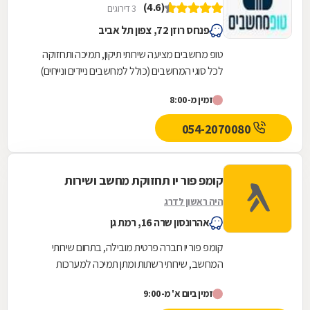
(4.6)
3 דירוגים
פנחס רוזן 72, צפון תל אביב
טופ מחשבים מציעה שירותי תיקון, תמיכה ותחזוקה
לכל סוגי המחשבים (כולל למחשבים ניידים ונייחים)
ללקוחות פרטיים, עסקים, מוסדות וארגונים בכל גודל...
זמין מ-8:00
054-2070080
קומפ פור יו תחזוקת מחשב ושירות
היה ראשון לדרג
אהרונסון שרה 16, רמת גן
קומפ פור יו חברה פרטית מובילה, בתחום שירותי
המחשב, שירותי רשתות ומתן תמיכה למערכות
מיחשוב לעסקים ולפרטיים.
זמין ביום א' מ-9:00