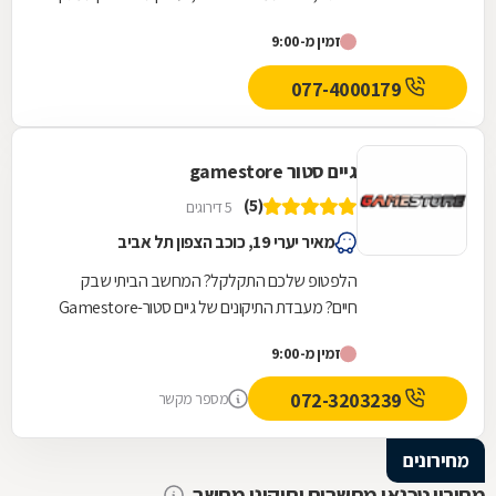
רחב של חלקי חילוף, כגון: מסך, כבל מסך, דיסק
זמין מ-9:00
קשיח,...
077-4000179
גיים סטור gamestore
(5)
5 דירוגים
מאיר יערי 19, כוכב הצפון תל אביב
הלפטופ שלכם התקלקל? המחשב הביתי שבק
חיים? מעבדת התיקונים של גיים סטור-Gamestore
היא בדיוק מה שאתם צריכים! גיים סטור היא רשת
זמין מ-9:00
חנויות מחשבים...
072-3203239
מספר מקשר
מחירונים
מחירון טכנאי מחשבים ותיקוני מחשב