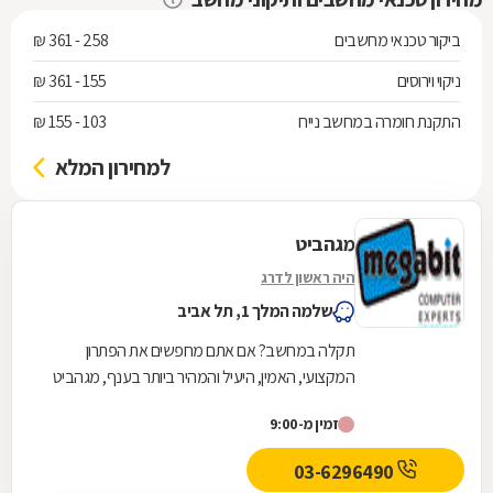
ביקור טכנאי מחשבים
258 - 361 ₪
ניקוי וירוסים
155 - 361 ₪
התקנת חומרה במחשב נייח
103 - 155 ₪
למחירון המלא
מגהביט
היה ראשון לדרג
שלמה המלך 1, תל אביב
תקלה במחשב? אם אתם מחפשים את הפתרון
המקצועי, האמין, היעיל והמהיר ביותר בענף, מגהביט
לשירותכם! כבית עסק מוביל בתחומו, אנו מעמידים
זמין מ-9:00
לרשותכם קשת...
03-6296490