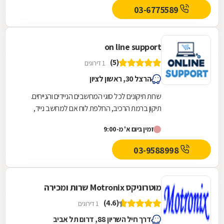
03-6775589
on line support
(5)
1 דירוגים
הרצל 30, ראשון לציון
שרות תיקונים לכל סוגי המחשבים הניידים והנייחים.
תיקון ברמת הרכיב, החלפת לוח אם למחשב נייד,
החלפת שקע טעינה וכו'. מלאי ענק של חלקי חילוף...
זמין ביום א' מ-9:00
03-9588998
מוטרוניקס Motronix שרות ומכירה
(4.6)
1 דירוגים
דרך חיל השריון 88, דרום תל אביב