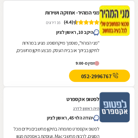
מני המהיר- אחזקה ושירות
(4.4)
16 דירוגים
היקב 10, ראשון לציון
"מני המהיר", מוסמך מייקרוסופט. מגיע במהירות
לתיקון בביתך או בבית העסק. מבצע תיקון מחשבים,
מחשבים ניידים, תיקון מסכים ומסכי LCD.תיקון...
זמין מ-9:00
052-2996767
לפטופ אקספרט
היה ראשון לדרג
יהודה הלוי 45, ראשון לציון
לפטופ אקספרט מתמחה בתיקון מחשבים ניידים מכל
הסוגים, לרבות מחשבי Mac, ועוסקת באספקת מגוון