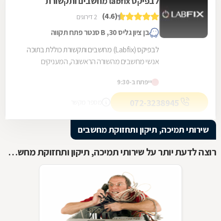
לבפיקס labfix מחשבים ותקשורת
(4.6)
2 דירוגים
בן ציון גליס 30, B סנטר פתח תקווה
לבפיקס (Labfix) מחשבים ותקשורת כוללת בתוכה
אנשי מחשבים מהשורה הראשונה, המעניקים
ללקוחות סיוע רב תחומי. שירותי החברה - חלקם הגדול
ייפתח ב-9:30
נדיר בנוף...
072-3238945
מספר מקשר
שירותי תמיכה, תיקון ותחזוקת מחשבים
רוצה לדעת יותר על שירותי תמיכה, תיקון ותחזוקת מחשבים ?