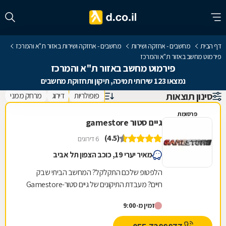
דף הבית
מחשבים - אחזקה ושירות
מחשבים - אחזקה ושירות באזור ת"א והמרכז
פירמוט מחשב באזור ת"א והמרכז
פירמוט מחשב באזור ת"א והמרכז
נמצאו 123 שירותי תמיכה, תיקון ותחזוקת מחשבים
סינון תוצאות
פופולריות
דירוג
מרחק ממני
פרסומת
גיים סטור gamestore
(4.5)
6 דירוגים
מאיר יערי 19, כוכב הצפון תל אביב
הלפטופ שלכם התקלקל? המחשב הביתי שבק
חיים? מעבדת התיקונים של גיים סטור-Gamestore
היא בדיוק מה שאתם צריכים! גיים סטור היא רשת
זמין מ-9:00
חנויות מחשבים...