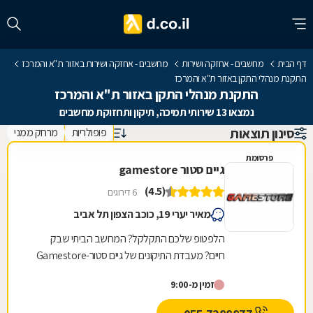
דף הבית
מחשבים - אחזקה ושירות
מחשבים - אחזקה ושירות באזור ת"א והמרכז
התקנת מנהלי התקן באזור ת"א והמרכז
התקנת מנהלי התקן באזור ת"א והמרכז
נמצאו 13 שירותי תמיכה, תיקון ותחזוקת מחשבים
סינון תוצאות
פופולריות
מרחק ממני
פרסומת
גיים סטור gamestore
(4.5)
6 דירוגים
מאיר יערי 19, כוכב הצפון תל אביב
הלפטופ שלכם התקלקל? המחשב הביתי שבק
חיים? מעבדת התיקונים של גיים סטור-Gamestore
היא בדיוק מה שאתם צריכים! גיים סטור היא רשת
זמין מ-9:00
חנויות מחשבים...