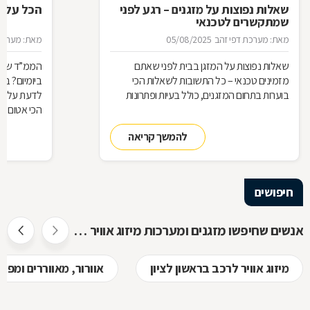
שאלות נפוצות על מזגנים – רגע לפני
הכל על ה
שמתקשרים לטכנאי
מאת: מערכת דפי זהב
05/08/2025
מאת: מערכת 
שאלות נפוצות על המזגן בבית לפני שאתם
הממ”ד שלכ
מזמינים טכנאי – כל התשובות לשאלות הכי
ביומיום? ב
בוערות בתחום המזגנים, כולל בעיות ופתרונות
לדעת על הת
הכי אטום בב
להמשך קריאה
חיפושים
אנשים שחיפשו מזגנים ומערכות מיזוג אוויר חיפשו גם
מיזוג אוויר לרכב בראשון לציון
אוורור, מאווררים ומפוח