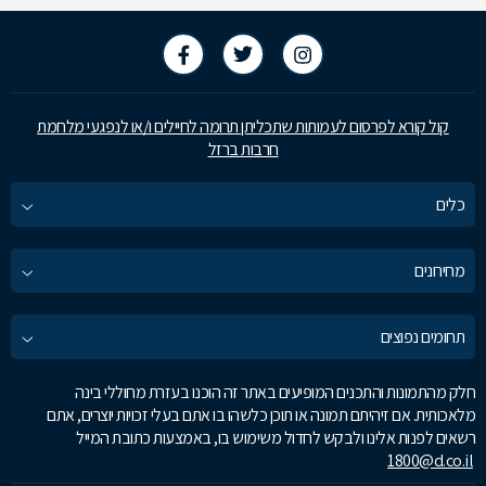
קול קורא לפרסום לעמותות שתכליתן תרומה לחיילים ו/או לנפגעי מלחמת
חרבות ברזל
כלים
מחירונים
תחומים נפוצים
חלק מהתמונות והתכנים המופיעים באתר זה הוכנו בעזרת מחוללי בינה
מלאכותית. אם זיהיתם תמונה או תוכן כלשהו בו אתם בעלי זכויות יוצרים, אתם
רשאים לפנות אלינו ולבקש לחדול משימוש בו, באמצעות כתובת המייל
1800@d.co.il