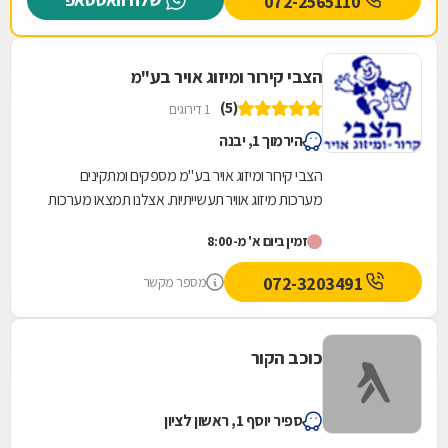
072-2565110
הצבי קירור ומיזוג אויר בע"מ
(5)
1 דירוגים
הירמוך 1, יבנה
הצבי קירור ומיזוג אויר בע"מ מספקים ומתקינים
מערכות מיזוג אוויר תעשייתיות. אצלנו תמצאו מערכות
מיזוג שלמות בעלות תכונות מודולאריות, צ'ילרים,...
זמין ביום א' מ-8:00
072-3203491
מספר מקשר
כוכב הקור
ספיר יוסף 1, ראשון לציון