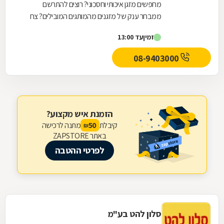
מחפשים מזגן איכותי וחסכוני? רוצים להתרשם
ממבחר ענק של מזגנים מהמותגים המובילים? צח
עוז מזגנים זה המקום בשבילכם! לחברת צח עוז
זמין
עד 13:00
מזגנים למעלה...
08-9403000
הזמנת איש מקצוע?
קיבלת
מתנה לרכישה
50
₪
באתר ZAPSTORE
לפרטי ההטבה
סלון להט בע"מ