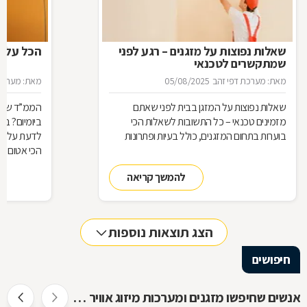
שאלות נפוצות על מזגנים – רגע לפני
הכל על ה
שמתקשרים לטכנאי
מאת: מערכת דפי זהב
05/08/2025
מאת: מערכת 
שאלות נפוצות על המזגן בבית לפני שאתם
הממ”ד שלכ
מזמינים טכנאי – כל התשובות לשאלות הכי
ביומיום? ב
בוערות בתחום המזגנים, כולל בעיות ופתרונות
לדעת על הת
הכי אטום בב
להמשך קריאה
הצג תוצאות נוספות
חיפושים
אנשים שחיפשו מזגנים ומערכות מיזוג אוויר חיפשו גם