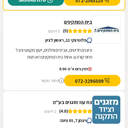
072-2565110
בית המתקינים
(5)
5 דירוגים
פלוטיצקי 11, ראשון לציון
מזגנים חדישים, אביזרים וחלפים, ייעוץ מקצועי והכל
תחת קורת גג אחת! בית המתקינים היא חנות
המתמחה במערכות מיזוג אוויר בה תמצאו מבחר
זמין ביום א' מ-8:00
עצום של...
072-3296009
מספר מקשר
צח עוז מזגנים בע''מ
(4.8)
2 דירוגים
ויצמן 7, נס ציונה