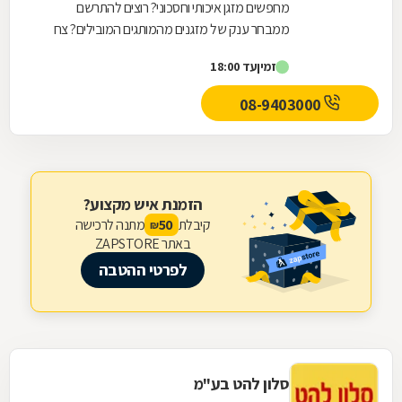
מחפשים מזגן איכותי וחסכוני? רוצים להתרשם
ממבחר ענק של מזגנים מהמותגים המובילים? צח
עוז מזגנים זה המקום בשבילכם! לחברת צח עוז
זמין
עד 18:00
מזגנים למעלה...
08-9403000
הזמנת איש מקצוע?
קיבלת
מתנה לרכישה
50
₪
באתר ZAPSTORE
לפרטי ההטבה
סלון להט בע"מ