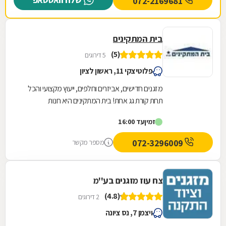
072-2169681
בית המתקינים
(5)
5 דירוגים
פלוטיצקי 11, ראשון לציון
מזגנים חדישים, אביזרים וחלפים, ייעוץ מקצועי והכל
תחת קורת גג אחת! בית המתקינים היא חנות
המתמחה במערכות מיזוג אוויר בה תמצאו מבחר
זמין
עד 16:00
עצום של...
072-3296009
מספר מקשר
צח עוז מזגנים בע''מ
(4.8)
2 דירוגים
ויצמן 7, נס ציונה