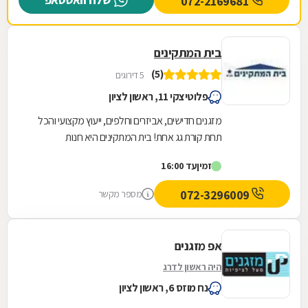
072-2169681
בית המתקינים
(5)
5 דירוגים
פלוטיצקי 11, ראשון לציון
מזגנים חדישים, אביזרים וחלפים, ייעוץ מקצועי והכל
תחת קורת גג אחת! בית המתקינים היא חנות
המתמחה במערכות מיזוג אוויר בה תמצאו מבחר
זמין
עד 16:00
עצום של...
072-3296009
מספר מקשר
אפ מזגנים
היה ראשון לדרג
נח מוזס 6, ראשון לציון