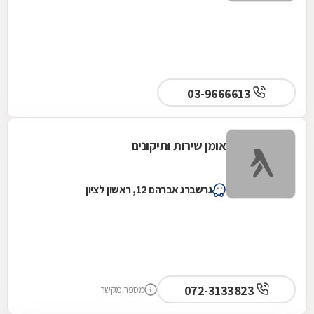
ראש. ממליצה עליהם בחום לכל מי שמחפש
שקט נפשי, איכות ושירות מכל הלב. מוטי ודוד –
תודה לכם!
03-9666613
אומן שירות ותיקונים
גרשברג אברהם 12, ראשון לציון
072-3133823
מספר מקשר