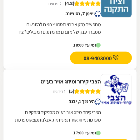
(4.8)
2 דירוגים
ויצמן 7, נס ציונה
מחפשים מזגן איכותי וחסכוני? רוצים להתרשם
ממבחר ענק של מזגנים מהמותגים המובילים? צח
עוז מזגנים זה המקום בשבילכם! לחברת צח עוז
זמין
עד 18:00
מזגנים למעלה...
08-9403000
הצבי קירור ומיזוג אויר בע"מ
(5)
1 דירוגים
הירמוך 1, יבנה
הצבי קירור ומיזוג אויר בע"מ מספקים ומתקינים
מערכות מיזוג אוויר תעשייתיות. אצלנו תמצאו מערכות
מיזוג שלמות בעלות תכונות מודולאריות, צ'ילרים,...
זמין
עד 17:00