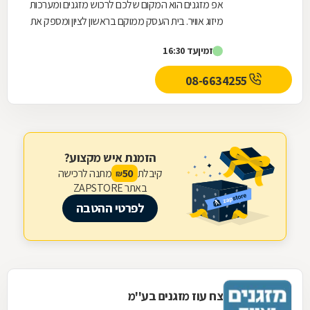
אפ מזגנים הוא המקום שלכם לרכוש מזגנים ומערכות
מיזוג אוויר. בית העסק ממוקם בראשון לציון ומספק את
כל סוגי המזגנים, לרבות מזגן עילי, מזגן מיני...
זמין
עד 16:30
08-6634255
הזמנת איש מקצוע?
קיבלת
מתנה לרכישה
50
₪
באתר ZAPSTORE
לפרטי ההטבה
צח עוז מזגנים בע''מ