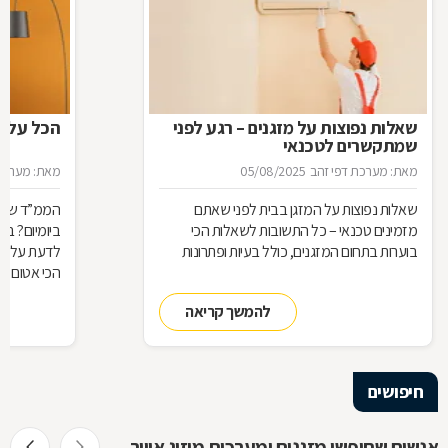
שאלות נפוצות על מזגנים – רגע לפני
הכל על ה
שמתקשרים לטכנאי
מאת: מערכת דפי זהב
05/08/2025
מאת: מערכת 
שאלות נפוצות על המזגן בבית לפני שאתם
הממ”ד שלכ
מזמינים טכנאי – כל התשובות לשאלות הכי
ביומיום? ב
בוערות בתחום המזגנים, כולל בעיות ופתרונות
לדעת על הת
הכי אטום בב
להמשך קריאה
חיפושים
אנשים שחיפשו מזגנים ומערכות מיזוג אוויר חיפשו גם