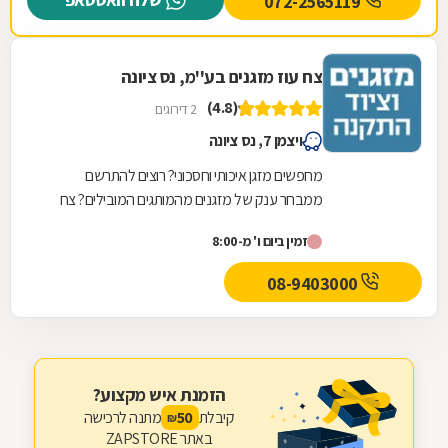
072-2565119
צח עוז מזגנים בע''מ, נס ציונה
(4.8)
2 דירוגים
ויצמן 7, נס ציונה
מחפשים מזגן איכותי וחסכוני? רוצים להתרשם
ממבחר ענק של מזגנים מהמותגים המובילים? צח
עוז מזגנים זה המקום בשבילכם! לחברת צח עוז
זמין ביום ו' מ-8:00
מזגנים למעלה...
08-9403000
הזמנת איש מקצוע?
קיבלת
מתנה לרכישה
50
₪
באתר ZAPSTORE