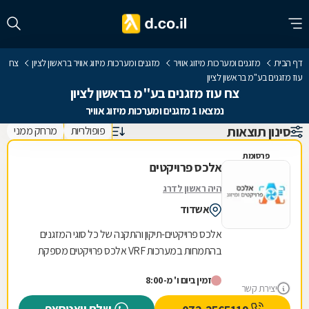
דף הבית
מזגנים ומערכות מיזוג אוויר
מזגנים ומערכות מיזוג אוויר בראשון לציון
צח
עוז מזגנים בע''מ בראשון לציון
צח עוז מזגנים בע''מ בראשון לציון
נמצאו 1 מזגנים ומערכות מיזוג אוויר
סינון תוצאות
פופולריות
מרחק ממני
פרסומת
אלכס פרויקטים
היה ראשון לדרג
אשדוד
אלכס פרויקטים-תיקון והתקנה של כל סוגי המזגנים
בהתמחות במערכות VRF אלכס פרויקטים מספקת
פתרונות מיזוג מתקדמים לבתים, עסקים ומוסדות
זמין ביום ו' מ-8:00
ברחבי...
יצירת קשר
שלח וואטסאפ