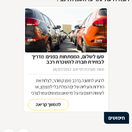
סעו לשלום, המפתחות בפנים: מדריך
לבחירת חברה להשכרת רכב
מאת: מערכת דפי זהב
16/07/2012
להגיע לחתונה ברכב מפנק וזוהר, לצלוח את
הירידות והעליות של ים המלח בלי למצמץ, או
לעשות רושם עז על מי שאנו נפגשים עמו לצרכי
עבודה. מתי בכלל מומלץ להשכיר רכב, מה
להמשך קריאה
ההבדל בין השכרת רכב לליסינג, ומה צריך לבדוק
כשאנחנו חושבים להשכיר רכב בחו"ל? מורה
חיפושים
נבוכים