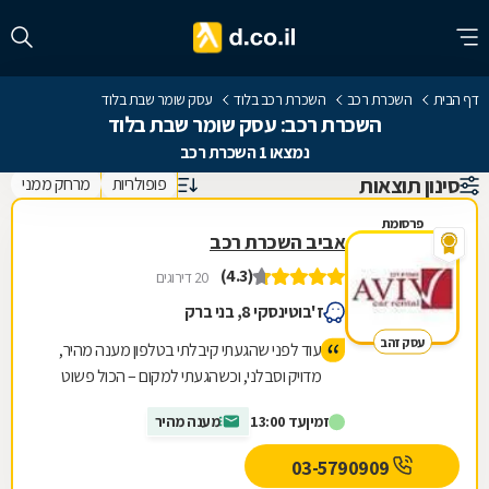
דף הבית
השכרת רכב
השכרת רכב בלוד
עסק שומר שבת בלוד
השכרת רכב: עסק שומר שבת בלוד
נמצאו 1 השכרת רכב
סינון תוצאות
פופולריות
מרחק ממני
פרסומת
אביב השכרת רכב
(4.3)
20 דירוגים
ז'בוטינסקי 8, בני ברק
עסק זהב
עוד לפני שהגעתי קיבלתי בטלפון מענה מהיר,
מדויק וסבלני, וכשהגעתי למקום – הכול פשוט
זרם. קיבלו אותי באופן אישי, אדיב ומכבד, שאלו
זמין
עד 13:00
מענה מהיר
בדיוק מה אני צריך, למה הרכב מתאים ואיזה
רישיון יש לי, ודאגו להתאים לי את הרכב הכי נכון
03-5790909
עבורי. בלי לחץ, בלי “למכור”. כל תהליך