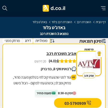
דף הבית
השכרת רכב
השכרת רכב בלוד
באדג'ט בלוד
באדג'ט בלוד
נמצאו 3 השכרת רכב
סינון תוצאות
פופולריות
דירוג
מרחק ממני
פרסומת
אביב השכרת רכב
(4.3)
20 דירוגים
ז'בוטינסקי 8, בני ברק
עסק זהב
עוד לפני שהגעתי קיבלתי בטלפון מענה מהיר,
מדויק וסבלני, וכשהגעתי למקום – הכול פשוט
זרם. קיבלו אותי באופן אישי, אדיב ומכבד, שאלו
זמין מ-8:30
מענה מהיר
בדיוק מה אני צריך, למה הרכב מתאים ואיזה
רישיון יש לי, ודאגו להתאים לי את הרכב הכי נכון
03-5790909
עבורי. בלי לחץ, בלי “למכור”. כל תהליך