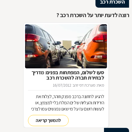
השכרת רכב
רוצה לדעת יותר על השכרת רכב ?
סעו לשלום, המפתחות בפנים: מדריך
לבחירת חברה להשכרת רכב
מאת: מערכת דפי זהב
16/07/2012
להגיע לחתונה ברכב מפנק וזוהר, לצלוח את
הירידות והעליות של ים המלח בלי למצמץ, או
לעשות רושם עז על מי שאנו נפגשים עמו לצרכי
עבודה. מתי בכלל מומלץ להשכיר רכב, מה
להמשך קריאה
ההבדל בין השכרת רכב לליסינג, ומה צריך לבדוק
כשאנחנו חושבים להשכיר רכב בחו"ל? מורה