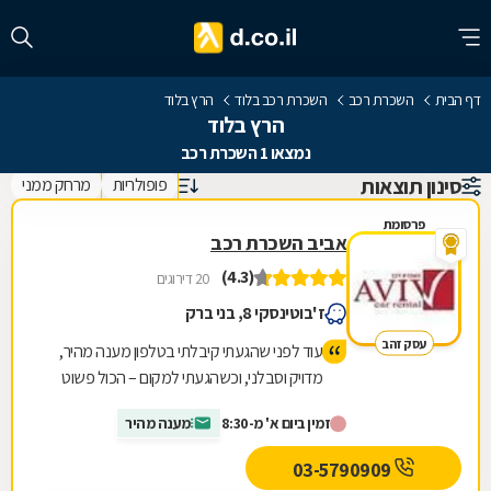
דף הבית
השכרת רכב
השכרת רכב בלוד
הרץ בלוד
הרץ בלוד
נמצאו 1 השכרת רכב
סינון תוצאות
פופולריות
מרחק ממני
פרסומת
אביב השכרת רכב
(4.3)
20 דירוגים
ז'בוטינסקי 8, בני ברק
עסק זהב
עוד לפני שהגעתי קיבלתי בטלפון מענה מהיר,
מדויק וסבלני, וכשהגעתי למקום – הכול פשוט
זרם. קיבלו אותי באופן אישי, אדיב ומכבד, שאלו
זמין ביום א' מ-8:30
מענה מהיר
בדיוק מה אני צריך, למה הרכב מתאים ואיזה
רישיון יש לי, ודאגו להתאים לי את הרכב הכי נכון
03-5790909
עבורי. בלי לחץ, בלי “למכור”. כל תהליך