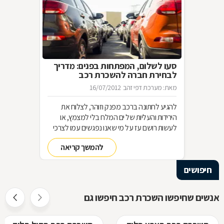
סעו לשלום, המפתחות בפנים: מדריך
לבחירת חברה להשכרת רכב
מאת: מערכת דפי זהב
16/07/2012
להגיע לחתונה ברכב מפנק וזוהר, לצלוח את
הירידות והעליות של ים המלח בלי למצמץ, או
לעשות רושם עז על מי שאנו נפגשים עמו לצרכי
עבודה. מתי בכלל מומלץ להשכיר רכב, מה
להמשך קריאה
ההבדל בין השכרת רכב לליסינג, ומה צריך לבדוק
כשאנחנו חושבים להשכיר רכב בחו"ל? מורה
חיפושים
נבוכים
אנשים שחיפשו השכרת רכב חיפשו גם