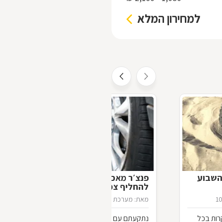
למחירון המלא
השבוע
פנצ׳ר מאכר – לכל מי שלא למד
להחליף צמיג
1
מאת: מערכת דפי זהב
21/02/2021
רות בכל
נתקעתם עם פנצ'ר באמצע הדרך? הכי