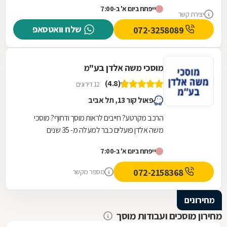
ייפתח ביום א' ב-7:00
יצירת קשר
שלח וואטסאפ
072-3258089
מוסכי משה אלדן בע"מ
(4.8)
12 דירוגים
פאול קור 13, תל אביב
הרכב מקרטע? חייבים לראות מוסך ודחוף? מוסכי
משה אלדן פועלים כבר למעלה מ- 35 שנים
ומתמחים בתיקוני כל סוגי התקלות לרכב. במוסך שלנו
ייפתח ביום א' ב-7:00
תיהנו משירות...
072-2158368
מספר מקשר
מחירונים
מחירון מוסכים ועבודות מוסך