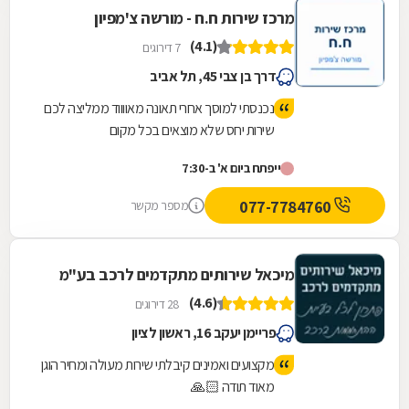
מרכז שירות ח.ח - מורשה צ'מפיון
(4.1)
7 דירוגים
דרך בן צבי 45, תל אביב
נכנסתי למוסך אחרי תאונה מאווווד ממליצה לכם
שירות יחס שלא מוצאים בכל מקום
ייפתח ביום א' ב-7:30
077-7784760
מספר מקשר
מיכאל שירותים מתקדמים לרכב בע"מ
(4.6)
28 דירוגים
פריימן יעקב 16, ראשון לציון
מקצועים ואמינים קיבלתי שירות מעולה ומחיר הוגן
מאוד תודה 🙏🏻