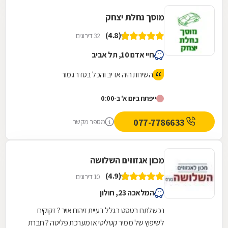
מוסך נחלת יצחק
(4.8)
32 דירוגים
חיי אדם 10, תל אביב
השירות היה אדיב והכל בסדר גמור
ייפתח ביום א' ב-0:00
077-7786633
מספר מקשר
מכון אגזוזים השלושה
(4.9)
10 דירוגים
המלאכה 23, חולון
נכשלתם בטסט בגלל בעיית זיהום אויר ? זקוקים
לשיפוץ של ממיר קטליטי או מערכת פליטה ? חברת