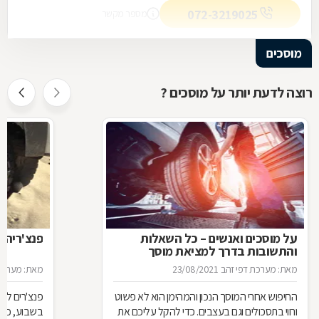
072-3219025
מספר מקשר
מוסכים
רוצה לדעת יותר על מוסכים ?
על מוסכים ואנשים – כל השאלות
פנצ'ריה 
והתשובות בדרך למציאת מוסך
מאת: מערכת דפי זהב
23/08/2021
מאת: מערכת 
החיפוש אחרי המוסך הנכון והמהימן הוא לא פשוט
פנצ'רים לא 
ורווי בתסכולים וגם בעצבים. כדי להקל עליכם את
בשבוע, כן 