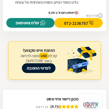
בולט כמוסד המייצג מסורת משפחתית של עשרות
שנים. בניגוד למוסכים רבים בשוק, כאן הניסיון
ייפתח ביום א' ב-6:30
והמקצועיות...
יצירת קשר
שלח וואטסאפ
072-2136787
הזמנת איש מקצוע?
קיבלת
מתנה לרכישה
50
₪
באתר ZAPSTORE
לפרטי ההטבה
מכון רישוי איזי טסט
(4.7)
24 דירוגים