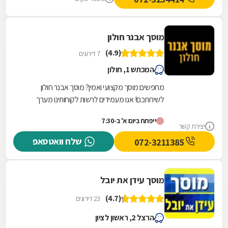
מוסך אבנר חולון
(4.9)
7 דירוגים
המכתש 1, חולון
מחפשים מוסך מקצועי ואמין? מוסך אבנר חולון
לשירותכם! אנו מעמידים לרשות לקוחותינו מערך
שירותי מוסך מקצועי, מקיף ורחב הנשען על שלושים
ייפתח ביום א' ב-7:30
שנות...
יצירת קשר
שלח וואטסאפ
072-3211385
מוסך עידן את יובל
(4.7)
23 דירוגים
הרצל 2, ראשון לציון