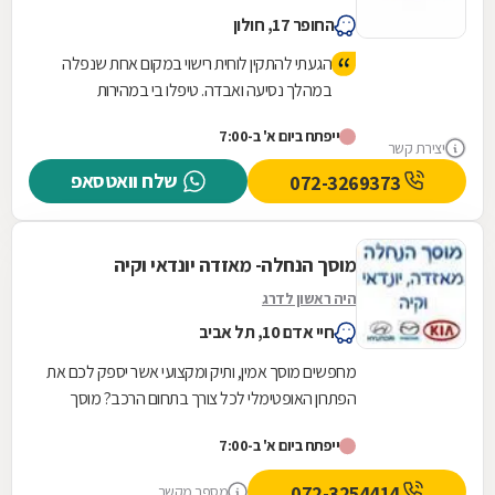
החופר 17, חולון
הגעתי להתקין לוחית רישוי במקום אחת שנפלה
במהלך נסיעה ואבדה. טיפלו בי במהירות
ואדיבות, יצאתי משם תוך פחות מרבע שעה,
ייפתח ביום א' ב-7:00
המקום מטופח ונקי.
יצירת קשר
שלח וואטסאפ
072-3269373
מוסך הנחלה- מאזדה יונדאי וקיה
היה ראשון לדרג
חיי אדם 10, תל אביב
מחפשים מוסך אמין, ותיק ומקצועי אשר יספק לכם את
הפתרון האופטימלי לכל צורך בתחום הרכב? מוסך
הנחלה- לשירותכם! המוסך מתמחה ברכבים יונדאי,
ייפתח ביום א' ב-7:00
קיה...
072-3254414
מספר מקשר