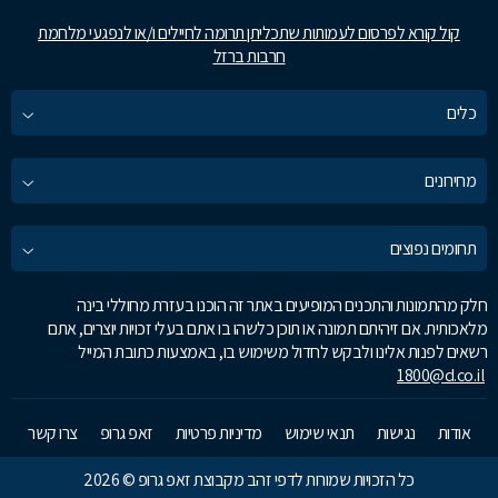
קול קורא לפרסום לעמותות שתכליתן תרומה לחיילים ו/או לנפגעי מלחמת
חרבות ברזל
כלים
מחירונים
תחומים נפוצים
חלק מהתמונות והתכנים המופיעים באתר זה הוכנו בעזרת מחוללי בינה
מלאכותית. אם זיהיתם תמונה או תוכן כלשהו בו אתם בעלי זכויות יוצרים, אתם
רשאים לפנות אלינו ולבקש לחדול משימוש בו, באמצעות כתובת המייל
1800@d.co.il
אודות
נגישות
תנאי שימוש
מדיניות פרטיות
זאפ גרופ
צרו קשר
כל הזכויות שמורות לדפי זהב מקבוצת זאפ גרופ © 2026