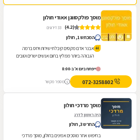
מוסך פולקסווגן אאודי חולון
(4.2)
33 דירוגים
המכתש 1, חולון
אבנר אדם מקסים קיבלתי שירות ויחס ברמה
הגבוהה ביותר ממליץ בחום אנשים ישרים וטובים
ייפתח ביום א' ב-8:00
072-3258802
מספר מקשר
מוסך מרדכי חולון
היה ראשון לדרג
החרש 3, חולון
בחיפוש אחר מוסכים אמינים בחולון, מוסך מרדכי