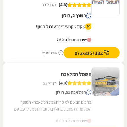
(4.8)
40 דירוגים
הצורף 2, חולון
מקום מקצועי ביותר עזרו לי המון !!
ייפתח ביום א' ב-7:30
072-3257382
מספר מקשר
חשמל המלאכה
(4.8)
17 דירוגים
המלאכה 51, חולון
ברוכים הבאים למוסך חשמל המלאכה - המוסך
המשפחתי המוביל בחולון בתחום החשמל לרכב. עם
ניסיון של 40 שנה בטיפול במערכות חשמל
ייפתח ביום א' ב-8:00
מתקדמות, הצוות...