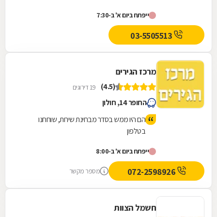
מכון לאגזוזים השלושה בע"מ, בהנהלתו של מר נחום
ייפתח ביום א' ב-7:30
לבר,...
03-5505513
מרכז הגירים
(4.5)
19 דירוגים
החופר 14, חולון
הם היו ממש בסדר מבחינת שירות, שוחחנו
בטלפון
ייפתח ביום א' ב-8:00
072-2598926
מספר מקשר
חשמל הצוות