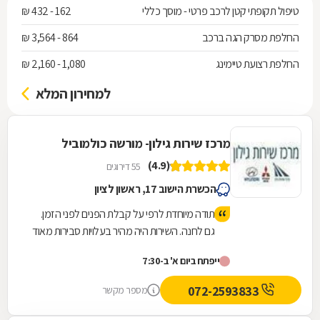
טיפול תקופתי קטן לרכב פרטי - מוסך כללי
162 - 432 ₪
החלפת מסרק הגה ברכב
864 - 3,564 ₪
החלפת רצועת טיימינג
1,080 - 2,160 ₪
למחירון המלא
מרכז שירות גילון- מורשה כולמוביל
(4.9)
55 דירוגים
הכשרת הישוב 17, ראשון לציון
תודה מיוחדת לרפי על קבלת הפנים לפני הזמן.
גם לחנה. השירות היה מהיר בעלויות סבירות מאוד
(טיפול שנתי+טסט) ואף השינוע עד הבית ע"י
ייפתח ביום א' ב-7:30
ליאור היה מהיר. מומלץ מאוד
072-2593833
מספר מקשר