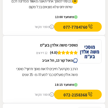
נכנסתי למוסך אחרי תאונה מאווווד ממליצה לכם
שירות יחס שלא מוצאים בכל מקום
פתוח
עד 13:00
077-7784760
מספר מקשר
מוסכי משה אלדן בע"מ
(4.8)
12 דירוגים
פאול קור 13, תל אביב
הרכב מקרטע? חייבים לראות מוסך ודחוף? מוסכי
משה אלדן פועלים כבר למעלה מ- 35 שנים
ומתמחים בתיקוני כל סוגי התקלות לרכב. במוסך שלנו
פתוח
עד 18:15
תיהנו משירות...
072-2158368
מספר מקשר