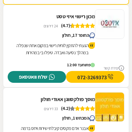
מכון רישוי איזי טסט
(4.7)
24 דירוגים
החופר 17, חולון
הגעתי להתקין לוחית רישוי במקום אחת שנפלה
במהלך נסיעה ואבדה. טיפלו בי במהירות
ואדיבות, יצאתי משם תוך פחות מרבע שעה,
פתוח
עד 12:00
המקום מטופח ונקי.
יצירת קשר
שלח וואטסאפ
072-3269373
מוסך פולקסווגן אאודי חולון
(4.2)
33 דירוגים
המכתש 1, חולון
אבנר אדם מקסים קיבלתי שירות ויחס ברמה