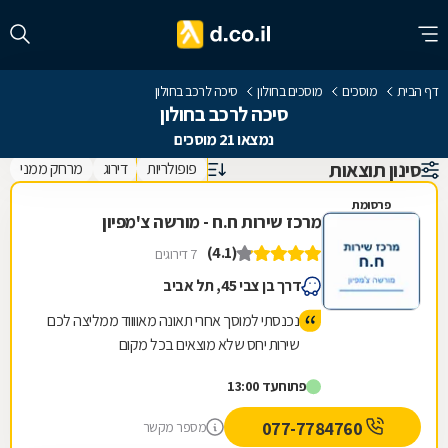
דף הבית
מוסכים
מוסכים בחולון
סיכה לרכב בחולון
סיכה לרכב בחולון
נמצאו 21 מוסכים
סינון תוצאות
פופולריות
דירוג
מרחק ממני
פרסומת
מרכז שירות ח.ח - מורשה צ'מפיון
(4.1)
7 דירוגים
דרך בן צבי 45, תל אביב
נכנסתי למוסך אחרי תאונה מאווווד ממליצה לכם
שירות יחס שלא מוצאים בכל מקום
פתוח
עד 13:00
077-7784760
מספר מקשר