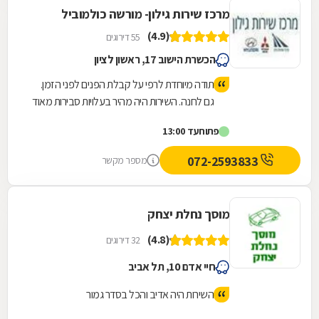
מרכז שירות גילון- מורשה כולמוביל
(4.9)
55 דירוגים
הכשרת הישוב 17, ראשון לציון
תודה מיוחדת לרפי על קבלת הפנים לפני הזמן.
גם לחנה. השירות היה מהיר בעלויות סבירות מאוד
(טיפול שנתי+טסט) ואף השינוע עד הבית ע"י
פתוח
עד 13:00
ליאור היה מהיר. מומלץ מאוד
072-2593833
מספר מקשר
מוסך נחלת יצחק
(4.8)
32 דירוגים
חיי אדם 10, תל אביב
השירות היה אדיב והכל בסדר גמור