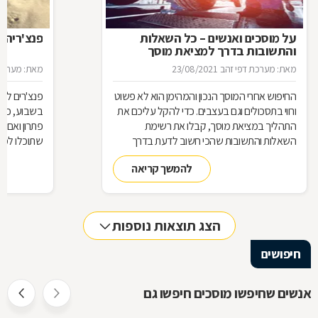
על מוסכים ואנשים – כל השאלות
פנצ'ריה 
והתשובות בדרך למציאת מוסך
מאת: מערכת דפי זהב
23/08/2021
מאת: מערכת 
החיפוש אחרי המוסך הנכון והמהימן הוא לא פשוט
פנצ'רים לא 
ורווי בתסכולים וגם בעצבים. כדי להקל עליכם את
בשבוע, כן 
התהליך במציאת מוסך, קבלו את רשימת
פתרון ואם 
השאלות והתשובות שהכי חשוב לדעת בדרך
שתוכלו למצ
למוסך
להמשך קריאה
הצג תוצאות נוספות
חיפושים
אנשים שחיפשו מוסכים חיפשו גם