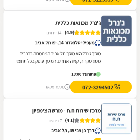
ג'נרל מכונאות כללית
(4.9)
14 דירוגים
מעפילי סלואדור 14, יפו תל אביב
מוסך ג'נרל הוא מוסך תל אביב המתמחה ברכבים
מסוג סקודה, קאיה ואחרים. המוסך עוסק בכל תחומי
הרכב הנדרשים, לרבות מכונאות רכב, חשמל רכב,...
פתוח
עד 13:00
072-3294502
מספר מקשר
מרכז שירות ח.ח - מורשה צ'מפיון
(4.1)
7 דירוגים
דרך בן צבי 45, תל אביב