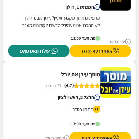
המכתש 1, חולון
מחפשים מוסך מקצועי ואמין? מוסך אבנר חולון
לשירותכם! אנו מעמידים לרשות לקוחותינו מערך
שירותי מוסך מקצועי, מקיף ורחב הנשען על שלושים
פתוח
עד 13:00
שנות...
יצירת קשר
שלח וואטסאפ
072-3211385
מוסך עידן את יובל
(4.7)
23 דירוגים
הרצל 2, ראשון לציון
הם היו בסדר.
פתוח
עד 13:00
072-3223955
מספר מקשר