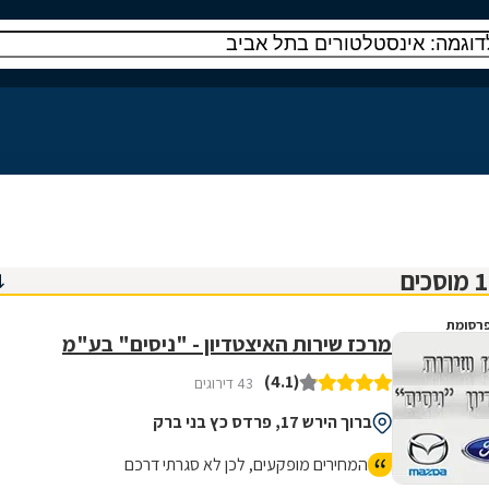
רסומת
מרכז שירות האיצטדיון - "ניסים" בע"מ
(4.1)
43 דירוגים
ברוך הירש 17, פרדס כץ בני ברק
המחירים מופקעים, לכן לא סגרתי דרכם