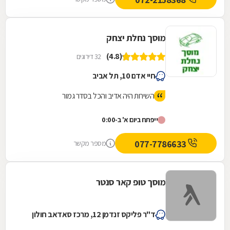
מוסך נחלת יצחק
(4.8)
32 דירוגים
חיי אדם 10, תל אביב
השירות היה אדיב והכל בסדר גמור
ייפתח ביום א' ב-0:00
077-7786633
מספר מקשר
מוסך טופ קאר סנטר
ד"ר פליקס זנדמן 12, מרכז סאדאב חולון