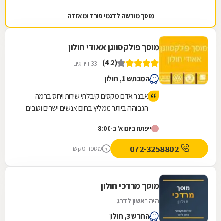
מוסך מורשה לדגמי פורד ומאזדה
מוסך פולקסווגן אאודי חולון
(4.2)
33 דירוגים
המכתש 1, חולון
אבנר אדם מקסים קיבלתי שירות ויחס ברמה
הגבוהה ביותר ממליץ בחום אנשים ישרים וטובים
ייפתח ביום א' ב-8:00
072-3258802
מספר מקשר
מוסך מרדכי חולון
היה ראשון לדרג
החרש 3, חולון