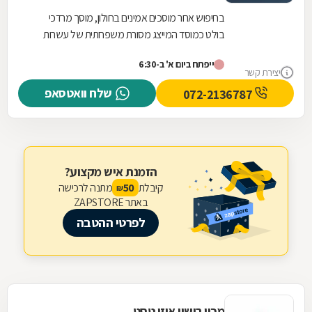
בחיפוש אחר מוסכים אמינים בחולון, מוסך מרדכי
בולט כמוסד המייצג מסורת משפחתית של עשרות
שנים. בניגוד למוסכים רבים בשוק, כאן הניסיון
ייפתח ביום א' ב-6:30
והמקצועיות...
יצירת קשר
שלח וואטסאפ
072-2136787
הזמנת איש מקצוע?
קיבלת
מתנה לרכישה
50
₪
באתר ZAPSTORE
לפרטי ההטבה
מכון רישוי איזי טסט