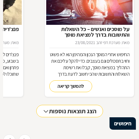
על מוסכים ואנשים – כל השאלות
פנצ'ריה 
והתשובות בדרך למציאת מוסך
מאת: מערכת דפי זהב
23/08/2021
מאת: מערכת 
החיפוש אחרי המוסך הנכון והמהימן הוא לא פשוט
פנצ'רים לא 
ורווי בתסכולים וגם בעצבים. כדי להקל עליכם את
בשבוע, כן 
התהליך במציאת מוסך, קבלו את רשימת
פתרון ואם 
השאלות והתשובות שהכי חשוב לדעת בדרך
שתוכלו למצ
למוסך
להמשך קריאה
הצג תוצאות נוספות
חיפושים