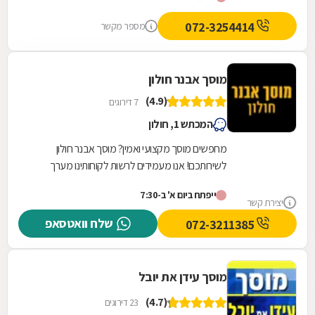
קיה...
072-3254414
מספר מקשר
מוסך אבנר חולון
(4.9)
7 דירוגים
המכתש 1, חולון
מחפשים מוסך מקצועי ואמין? מוסך אבנר חולון
לשירותכם! אנו מעמידים לרשות לקוחותינו מערך
שירותי מוסך מקצועי, מקיף ורחב הנשען על שלושים
ייפתח ביום א' ב-7:30
שנות...
יצירת קשר
שלח וואטסאפ
072-3211385
מוסך עידן את יובל
(4.7)
23 דירוגים