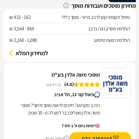
מחירון מוסכים ועבודות מוסך
ומדויק. ממליץ מאוד!
טיפול תקופתי קטן לרכב פרטי - מוסך כללי
162 - 432 ₪
החלפת מסרק הגה ברכב
864 - 3,564 ₪
החלפת רצועת טיימינג
1,080 - 2,160 ₪
למחירון המלא
מוסכי משה אלדן בע"מ
(4.8)
12 דירוגים
פאול קור 13, תל אביב
הרכב מקרטע? חייבים לראות מוסך ודחוף? מוסכי
משה אלדן פועלים כבר למעלה מ- 35 שנים
ומתמחים בתיקוני כל סוגי התקלות לרכב. במוסך שלנו
ייפתח ביום א' ב-7:00
תיהנו משירות...
072-2158368
מספר מקשר