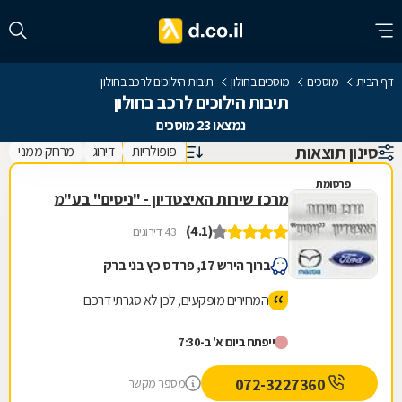
דף הבית
מוסכים
מוסכים בחולון
תיבות הילוכים לרכב בחולון
תיבות הילוכים לרכב בחולון
נמצאו 23 מוסכים
סינון תוצאות
פופולריות
דירוג
מרחק ממני
פרסומת
מרכז שירות האיצטדיון - "ניסים" בע"מ
(4.1)
43 דירוגים
ברוך הירש 17, פרדס כץ בני ברק
המחירים מופקעים, לכן לא סגרתי דרכם
ייפתח ביום א' ב-7:30
072-3227360
מספר מקשר