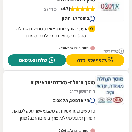
(4.7)
24 דירוגים
החופר 17, חולון
הגעתי להתקין לוחית רישוי במקום אחת שנפלה
במהלך נסיעה ואבדה. טיפלו בי במהירות
ואדיבות, יצאתי משם תוך פחות מרבע שעה,
ייפתח ביום א' ב-7:00
המקום מטופח ונקי.
יצירת קשר
שלח וואטסאפ
072-3269373
מוסך הנחלה- מאזדה יונדאי וקיה
היה ראשון לדרג
חיי אדם 10, תל אביב
מחפשים מוסך אמין, ותיק ומקצועי אשר יספק לכם את
הפתרון האופטימלי לכל צורך בתחום הרכב? מוסך
הנחלה- לשירותכם! המוסך מתמחה ברכבים יונדאי,
ייפתח ביום א' ב-7:00