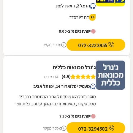
הרצל 2, ראשון לציון
הם היו בסדר.
ייפתח ביום א' ב-8:00
072-3223955
מספר מקשר
ג'נרל מכונאות כללית
(4.9)
14 דירוגים
מעפילי סלואדור 14, יפו תל אביב
מוסך ג'נרל הוא מוסך תל אביב המתמחה ברכבים
מסוג סקודה, קאיה ואחרים. המוסך עוסק בכל תחומי
הרכב הנדרשים, לרבות מכונאות רכב, חשמל רכב,...
ייפתח ביום א' ב-7:30
072-3294502
מספר מקשר