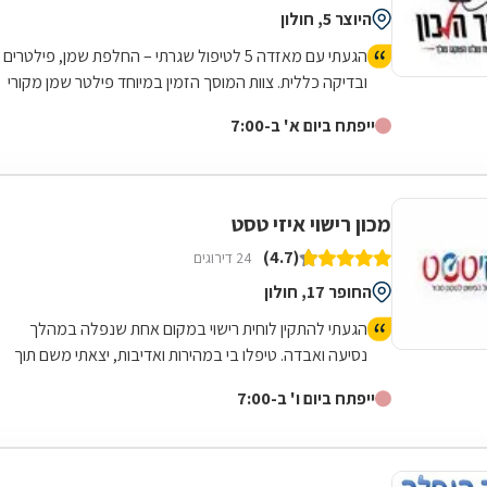
היוצר 5, חולון
הגעתי עם מאזדה 5 לטיפול שגרתי – החלפת שמן, פילטרים
ובדיקה כללית. צוות המוסך הזמין במיוחד פילטר שמן מקורי
של מאזדה, וגם דאג לשים שמן איכותי שמתאים במיוחד
ייפתח ביום א' ב-7:00
לחום והעומס של הקיץ בישראל. הכל בוצע בצורה מאוד
מסודרת, נקייה ומקצועית. הרכב הוחזר בדיוק כמו שקיבלתי
אותו – נקי, בלי כתמים, ועם תחושת ביטחון שהכול טופל כמו
שצריך. שירות אדיב, אמין ומדויק. ממליץ מאוד!
מכון רישוי איזי טסט
(4.7)
24 דירוגים
החופר 17, חולון
הגעתי להתקין לוחית רישוי במקום אחת שנפלה במהלך
נסיעה ואבדה. טיפלו בי במהירות ואדיבות, יצאתי משם תוך
פחות מרבע שעה, המקום מטופח ונקי.
ייפתח ביום ו' ב-7:00