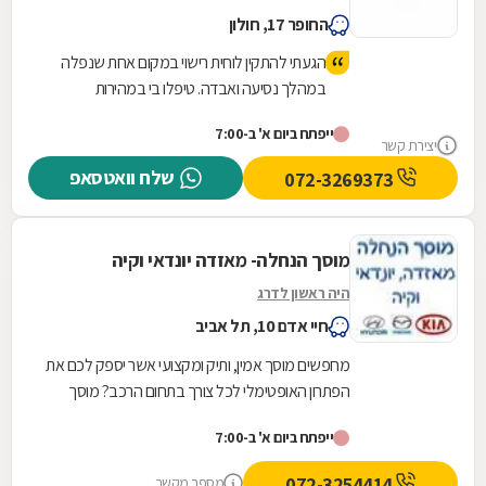
החופר 17, חולון
הגעתי להתקין לוחית רישוי במקום אחת שנפלה
במהלך נסיעה ואבדה. טיפלו בי במהירות
ואדיבות, יצאתי משם תוך פחות מרבע שעה,
ייפתח ביום א' ב-7:00
המקום מטופח ונקי.
יצירת קשר
שלח וואטסאפ
072-3269373
מוסך הנחלה- מאזדה יונדאי וקיה
היה ראשון לדרג
חיי אדם 10, תל אביב
מחפשים מוסך אמין, ותיק ומקצועי אשר יספק לכם את
הפתרון האופטימלי לכל צורך בתחום הרכב? מוסך
הנחלה- לשירותכם! המוסך מתמחה ברכבים יונדאי,
ייפתח ביום א' ב-7:00
קיה...
072-3254414
מספר מקשר