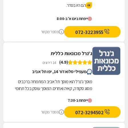
הם היו בסדר.
ייפתח ביום א' ב-8:00
072-3223955
מספר מקשר
ג'נרל מכונאות כללית
(4.9)
14 דירוגים
מעפילי סלואדור 14, יפו תל אביב
מוסך ג'נרל הוא מוסך תל אביב המתמחה ברכבים
מסוג סקודה, קאיה ואחרים. המוסך עוסק בכל תחומי
הרכב הנדרשים, לרבות מכונאות רכב, חשמל רכב,...
ייפתח ב-7:30
072-3294502
מספר מקשר