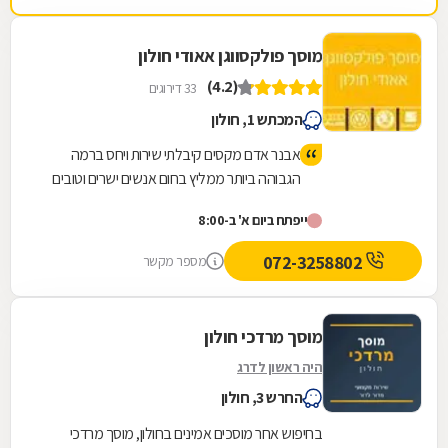
מוסך פולקסווגן אאודי חולון
(4.2)
33 דירוגים
המכתש 1, חולון
אבנר אדם מקסים קיבלתי שירות ויחס ברמה
הגבוהה ביותר ממליץ בחום אנשים ישרים וטובים
ייפתח ביום א' ב-8:00
072-3258802
מספר מקשר
מוסך מרדכי חולון
היה ראשון לדרג
החרש 3, חולון
בחיפוש אחר מוסכים אמינים בחולון, מוסך מרדכי