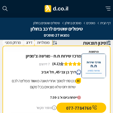
דף הבית
מוסכים
מוסכים בחולון
טיפולים שוטפים בחולון
טיפולים שוטפים לרכב בחולון
נמצאו 27 מוסכים
סינון תוצאות
פופולריות
דירוג
מרחק ממני
פרסומת
מרכז שירות ח.ח - מורשה צ'מפיון
(4.1)
7 דירוגים
דרך בן צבי 45, תל אביב
נכנסתי למוסך אחרי תאונה מאווווד ממליצה לכם
שירות יחס שלא מוצאים בכל מקום
ייפתח ביום א' ב-7:30
077-7784760
מספר מקשר