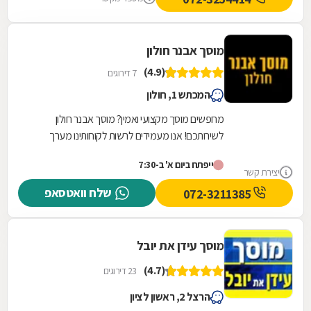
מוסך אבנר חולון
(4.9)
7 דירוגים
המכתש 1, חולון
מחפשים מוסך מקצועי ואמין? מוסך אבנר חולון
לשירותכם! אנו מעמידים לרשות לקוחותינו מערך
שירותי מוסך מקצועי, מקיף ורחב הנשען על שלושים
ייפתח ביום א' ב-7:30
שנות...
יצירת קשר
שלח וואטסאפ
072-3211385
מוסך עידן את יובל
(4.7)
23 דירוגים
הרצל 2, ראשון לציון