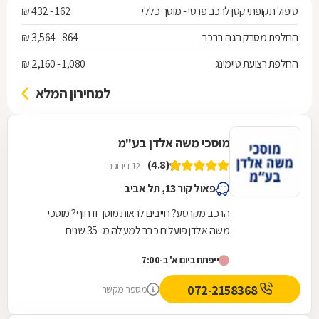
טיפול תקופתי קטן לרכב פרטי - מוסך כללי
162 - 432 ₪
החלפת מסרק הגה ברכב
864 - 3,564 ₪
החלפת רצועת טיימינג
1,080 - 2,160 ₪
למחירון המלא
מוסכי משה אלדן בע"מ
(4.8)
12 דירוגים
פאול קור 13, תל אביב
הרכב מקרטע? חייבים לראות מוסך ודחוף? מוסכי
משה אלדן פועלים כבר למעלה מ- 35 שנים
ומתמחים בתיקוני כל סוגי התקלות לרכב. במוסך שלנו
ייפתח ביום א' ב-7:00
תיהנו משירות...
072-2158368
מספר מקשר