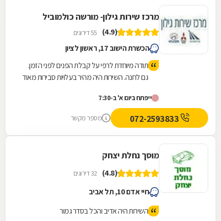
מרכז שירות גילון- מורשה כולמוביל
(4.9)
55 דירוגים
הכשרת הישוב 17, ראשון לציון
תודה מיוחדת לרפי על קבלת הפנים לפני הזמן.
גם לחנה. השירות היה מהיר בעלויות סבירות מאוד
(טיפול שנתי+טסט) ואף השינוע עד הבית ע"י
ייפתח ביום א' ב-7:30
ליאור היה מהיר. מומלץ מאוד
072-2593833
מספר מקשר
מוסך נחלת יצחק
(4.8)
32 דירוגים
חיי אדם 10, תל אביב
השירות היה אדיב והכל בסדר גמור