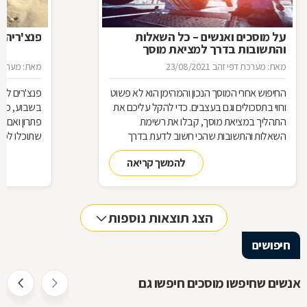
על מוסכים ואנשים – כל השאלות
פנצ'ריה 
והתשובות בדרך למציאת מוסך
מאת: מערכת דפי זהב
23/08/2021
מאת: מערכת 
החיפוש אחרי המוסך הנכון והמהימן הוא לא פשוט
פנצ'רים לא 
ורווי בתסכולים וגם בעצבים. כדי להקל עליכם את
בשבוע, כן 
התהליך במציאת מוסך, קבלו את רשימת
פתרון ואם 
השאלות והתשובות שהכי חשוב לדעת בדרך
שתוכלו למצ
למוסך
להמשך קריאה
הצג תוצאות נוספות
חיפושים
אנשים שחיפשו מוסכים חיפשו גם