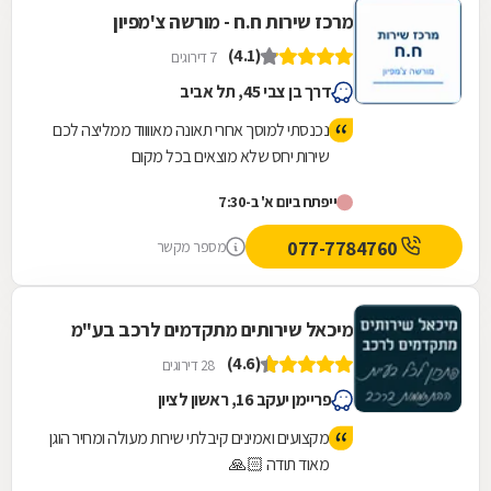
מרכז שירות ח.ח - מורשה צ'מפיון
(4.1)
7 דירוגים
דרך בן צבי 45, תל אביב
נכנסתי למוסך אחרי תאונה מאווווד ממליצה לכם
שירות יחס שלא מוצאים בכל מקום
ייפתח ביום א' ב-7:30
077-7784760
מספר מקשר
מיכאל שירותים מתקדמים לרכב בע"מ
(4.6)
28 דירוגים
פריימן יעקב 16, ראשון לציון
מקצועים ואמינים קיבלתי שירות מעולה ומחיר הוגן
מאוד תודה 🙏🏻