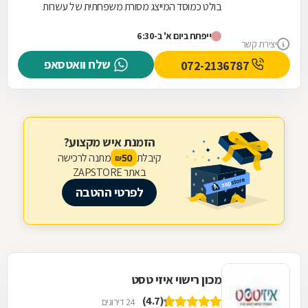
בולט כמוסד המייצג מסורת משפחתית של עשרות
שנים. בניגוד למוסכים רבים בשוק, כאן הניסיון
ייפתח ביום א' ב-6:30
והמקצועיות...
יצירת קשר
שלח וואטסאפ
072-2136787
הזמנת איש מקצוע?
קיבלת
מתנה לרכישה
50
₪
באתר ZAPSTORE
לפרטי ההטבה
מכון רישוי איזי טסט
(4.7)
24 דירוגים