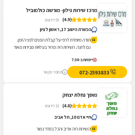
מרכז שירות גילון- מורשה כולמוביל
(4.9)
55 דירוגים
הכשרת הישוב 17, ראשון לציון
תודה מיוחדת לרפי על קבלת הפנים לפני הזמן.
גם לחנה. השירות היה מהיר בעלויות סבירות מאוד
(טיפול שנתי+טסט) ואף השינוע עד הבית ע"י
ייפתח ב-7:30
ליאור היה מהיר. מומלץ מאוד
072-2593833
מספר מקשר
מוסך נחלת יצחק
(4.8)
32 דירוגים
חיי אדם 10, תל אביב
השירות היה אדיב והכל בסדר גמור