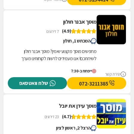
מוסך אבנר חולון
(4.9)
7 דירוגים
המכתש 1, חולון
מחפשים מוסך מקצועי ואמין? מוסך אבנר חולון
לשירותכם! אנו מעמידים לרשות לקוחותינו מערך
שירותי מוסך מקצועי, מקיף ורחב הנשען על שלושים
ייפתח ב-7:30
שנות...
יצירת קשר
שלח וואטסאפ
072-3211385
מוסך עידן את יובל
(4.7)
23 דירוגים
הרצל 2, ראשון לציון