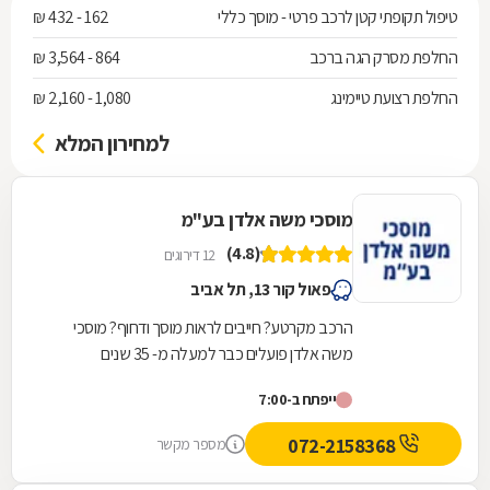
טיפול תקופתי קטן לרכב פרטי - מוסך כללי
162 - 432 ₪
החלפת מסרק הגה ברכב
864 - 3,564 ₪
החלפת רצועת טיימינג
1,080 - 2,160 ₪
למחירון המלא
מוסכי משה אלדן בע"מ
(4.8)
12 דירוגים
פאול קור 13, תל אביב
הרכב מקרטע? חייבים לראות מוסך ודחוף? מוסכי
משה אלדן פועלים כבר למעלה מ- 35 שנים
ומתמחים בתיקוני כל סוגי התקלות לרכב. במוסך שלנו
ייפתח ב-7:00
תיהנו משירות...
072-2158368
מספר מקשר