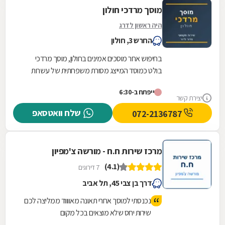
מוסך מרדכי חולון
היה ראשון לדרג
החרש 3, חולון
בחיפוש אחר מוסכים אמינים בחולון, מוסך מרדכי
בולט כמוסד המייצג מסורת משפחתית של עשרות
שנים. בניגוד למוסכים רבים בשוק, כאן הניסיון
ייפתח ב-6:30
והמקצועיות...
יצירת קשר
שלח וואטסאפ
072-2136787
מרכז שירות ח.ח - מורשה צ'מפיון
(4.1)
7 דירוגים
דרך בן צבי 45, תל אביב
נכנסתי למוסך אחרי תאונה מאווווד ממליצה לכם
שירות יחס שלא מוצאים בכל מקום