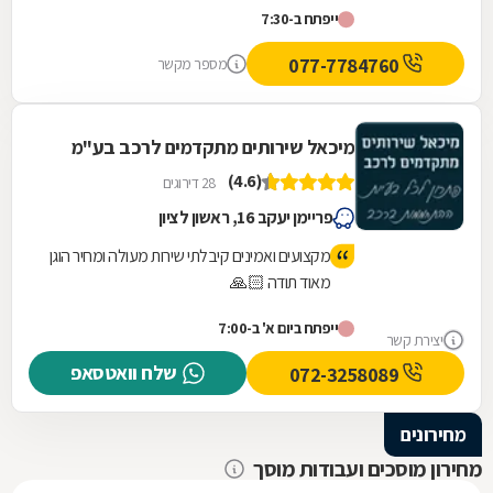
ייפתח ב-7:30
077-7784760
מספר מקשר
מיכאל שירותים מתקדמים לרכב בע"מ
(4.6)
28 דירוגים
פריימן יעקב 16, ראשון לציון
מקצועים ואמינים קיבלתי שירות מעולה ומחיר הוגן
מאוד תודה 🙏🏻
ייפתח ביום א' ב-7:00
יצירת קשר
שלח וואטסאפ
072-3258089
מחירונים
מחירון מוסכים ועבודות מוסך