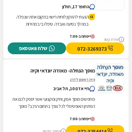
החופר 17, חולון
הגעתי להתקין לוחית רישוי במקום אחת שנפלה
במהלך נסיעה ואבדה. טיפלו בי במהירות
ואדיבות, יצאתי משם תוך פחות מרבע שעה,
ייפתח ב-7:00
המקום מטופח ונקי.
יצירת קשר
שלח וואטסאפ
072-3269373
מוסך הנחלה- מאזדה יונדאי וקיה
היה ראשון לדרג
חיי אדם 10, תל אביב
מחפשים מוסך אמין, ותיק ומקצועי אשר יספק לכם את
הפתרון האופטימלי לכל צורך בתחום הרכב? מוסך
הנחלה- לשירותכם! המוסך מתמחה ברכבים יונדאי,
ייפתח ב-7:00
קיה...
072-3254414
מספר מקשר