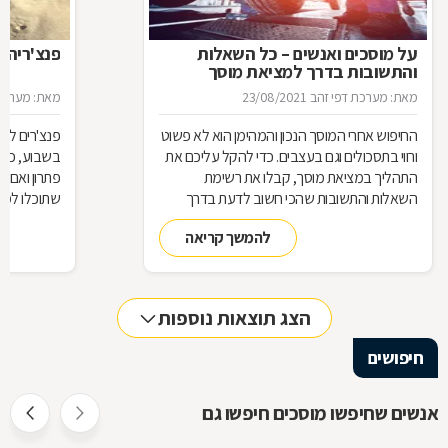
על מוסכים ואנשים – כל השאלות
פנצ'ריה 
והתשובות בדרך למציאת מוסך
מאת: מערכת דפי זהב
23/08/2021
מאת: מערכת 
החיפוש אחרי המוסך הנכון והמהימן הוא לא פשוט
פנצ'רים לא 
ורווי בתסכולים וגם בעצבים. כדי להקל עליכם את
בשבוע, כן 
התהליך במציאת מוסך, קבלו את רשימת
פתרון ואם 
השאלות והתשובות שהכי חשוב לדעת בדרך
שתוכלו למצ
למוסך
להמשך קריאה
הצג תוצאות נוספות
חיפושים
אנשים שחיפשו מוסכים חיפשו גם