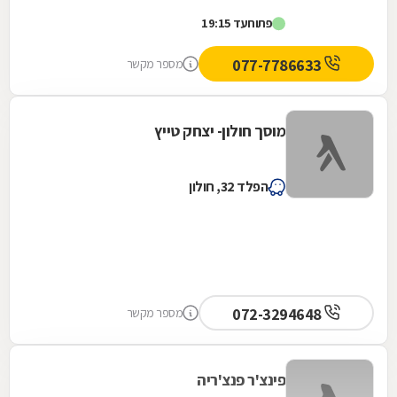
פתוח
עד 19:15
077-7786633
מספר מקשר
מוסך חולון- יצחק טייץ
הפלד 32, חולון
072-3294648
מספר מקשר
פינצ'ר פנצ'ריה