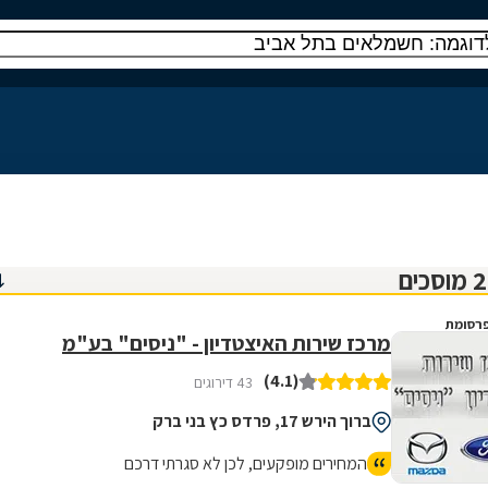
רסומת
מרכז שירות האיצטדיון - "ניסים" בע"מ
(4.1)
43 דירוגים
ברוך הירש 17, פרדס כץ בני ברק
המחירים מופקעים, לכן לא סגרתי דרכם