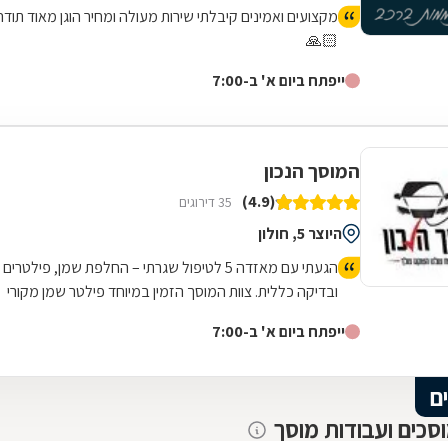
מקצועים ואמינים קיבלתי שירות מעולה ומחיר הוגן מאוד תודה
🙏🏻
ייפתח ביום א' ב-7:00
המוסך הנכון
(4.9)
35 דירוגים
היוצר 5, חולון
הגעתי עם מאזדה 5 לטיפול שגרתי – החלפת שמן, פילטרים
ובדיקה כללית. צוות המוסך הזמין במיוחד פילטר שמן מקורי
של מאזדה, וגם דאג לשים שמן איכותי שמתאים במיוחד
ייפתח ביום א' ב-7:00
לחום והעומס של הקיץ בישראל. הכל בוצע בצורה מאוד
מסודרת, נקייה ומקצועית. הרכב הוחזר בדיוק כמו שקיבלתי
אותו – נקי, בלי כתמים, ועם תחושת ביטחון שהכול טופל כמו
ם
שצריך. שירות אדיב, אמין ומדויק. ממליץ מאוד!
וסכים ועבודות מוסך