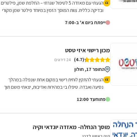
הגעתי עם מאזדה 5 לטיפול שגרתי – החלפת שמן, פילטרים
ובדיקה כללית. צוות המוסך הזמין במיוחד פילטר שמן מקורי
של מאזדה, וגם דאג לשים שמן איכותי שמתאים במיוחד
ייפתח ביום א' ב-7:00
לחום והעומס של הקיץ בישראל. הכל בוצע בצורה מאוד
מסודרת, נקייה ומקצועית. הרכב הוחזר בדיוק כמו שקיבלתי
אותו – נקי, בלי כתמים, ועם תחושת ביטחון שהכול טופל כמו
שצריך. שירות אדיב, אמין ומדויק. ממליץ מאוד!
מכון רישוי איזי טסט
(4.7)
24 דירוגים
החופר 17, חולון
הגעתי להתקין לוחית רישוי במקום אחת שנפלה במהלך
נסיעה ואבדה. טיפלו בי במהירות ואדיבות, יצאתי משם תוך
פחות מרבע שעה, המקום מטופח ונקי.
פתוח
עד 12:00
מוסך הנחלה- מאזדה יונדאי וקיה
היה ראשון לדרג