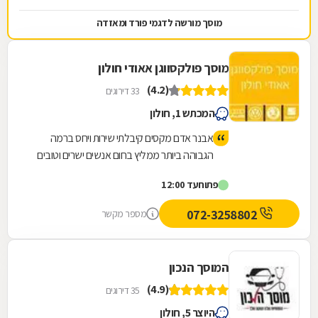
מוסך מורשה לדגמי פורד ומאזדה
מוסך פולקסווגן אאודי חולון
(4.2)
33 דירוגים
המכתש 1, חולון
אבנר אדם מקסים קיבלתי שירות ויחס ברמה
הגבוהה ביותר ממליץ בחום אנשים ישרים וטובים
פתוח
עד 12:00
072-3258802
מספר מקשר
המוסך הנכון
(4.9)
35 דירוגים
היוצר 5, חולון