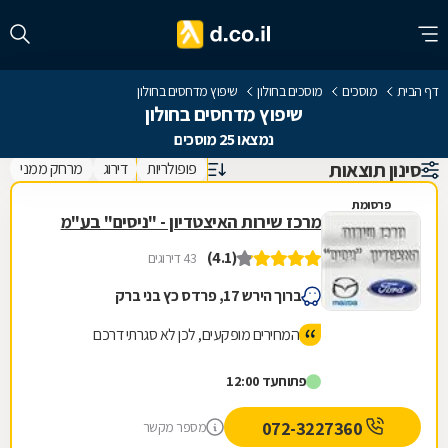
דף הבית
מוסכים
מוסכים בחולון
שיפוץ מדחסים בחולון
שיפוץ מדחסים בחולון
נמצאו 25 מוסכים
סינון תוצאות
פופולריות
דירוג
מרחק ממני
פרסומת
מרכז שירות האיצטדיון - "ניסים" בע"מ
(4.1)
43 דירוגים
ברוך הירש 17, פרדס כץ בני ברק
המחירים מופקעים, לכן לא סגרתי דרכם
פתוח
עד 12:00
072-3227360
מספר מקשר