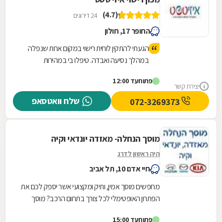
(4.7)
24 דירוגים
החופר 17, חולון
הגעתי להתקין לוחית רישוי במקום אחת שנפלה
במהלך נסיעה ואבדה. טיפלו בי במהירות
ואדיבות, יצאתי משם תוך פחות מרבע שעה,
פתוח
עד 12:00
המקום מטופח ונקי.
יצירת קשר
שלח וואטסאפ
072-3269373
מוסך הנחלה- מאזדה יונדאי וקיה
היה ראשון לדרג
חיי אדם 10, תל אביב
מחפשים מוסך אמין, ותיק ומקצועי אשר יספק לכם את
הפתרון האופטימלי לכל צורך בתחום הרכב? מוסך
הנחלה- לשירותכם! המוסך מתמחה ברכבים יונדאי,
פתוח
עד 15:00