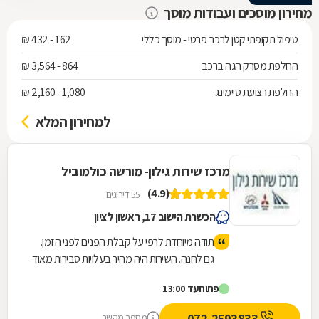
מחירון מוסכים ועבודות מוסך
טיפול תקופתי קטן לרכב פרטי - מוסך כללי
162 - 432 ₪
החלפת מסרק הגה ברכב
864 - 3,564 ₪
החלפת רצועת טיימינג
1,080 - 2,160 ₪
למחירון המלא
מרכז שירות גילון- מורשה כולמוביל
(4.9)
55 דירוגים
הכשרת הישוב 17, ראשון לציון
תודה מיוחדת לרפי על קבלת הפנים לפני הזמן.
גם לחנה. השירות היה מהיר בעלויות סבירות מאוד
(טיפול שנתי+טסט) ואף השינוע עד הבית ע"י
פתוח
עד 13:00
ליאור היה מהיר. מומלץ מאוד
072-2593833
מספר מקשר