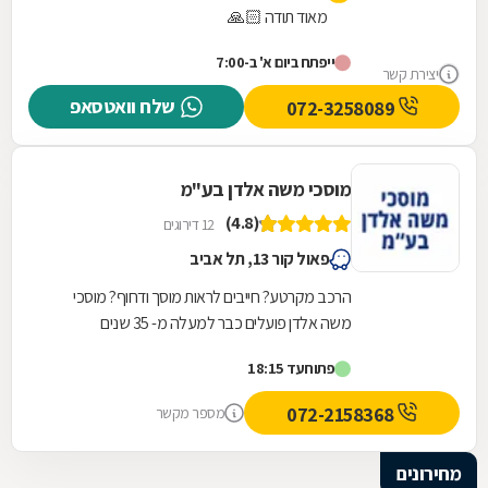
מאוד תודה 🙏🏻
ייפתח ביום א' ב-7:00
יצירת קשר
שלח וואטסאפ
072-3258089
מוסכי משה אלדן בע"מ
(4.8)
12 דירוגים
פאול קור 13, תל אביב
הרכב מקרטע? חייבים לראות מוסך ודחוף? מוסכי
משה אלדן פועלים כבר למעלה מ- 35 שנים
ומתמחים בתיקוני כל סוגי התקלות לרכב. במוסך שלנו
פתוח
עד 18:15
תיהנו משירות...
072-2158368
מספר מקשר
מחירונים