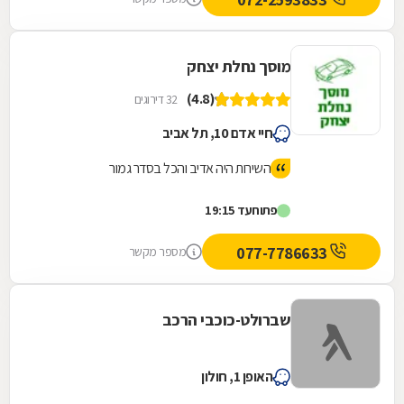
מוסך נחלת יצחק
(4.8)
32 דירוגים
חיי אדם 10, תל אביב
השירות היה אדיב והכל בסדר גמור
פתוח
עד 19:15
077-7786633
מספר מקשר
שברולט-כוכבי הרכב
האופן 1, חולון