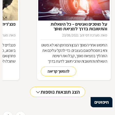
על מוסכים ואנשים – כל השאלות
פנצ'ריה 
והתשובות בדרך למציאת מוסך
מאת: מערכת דפי זהב
23/08/2021
מאת: מערכת 
החיפוש אחרי המוסך הנכון והמהימן הוא לא פשוט
פנצ'רים לא 
ורווי בתסכולים וגם בעצבים. כדי להקל עליכם את
בשבוע, כן 
התהליך במציאת מוסך, קבלו את רשימת
פתרון ואם 
השאלות והתשובות שהכי חשוב לדעת בדרך
שתוכלו למצ
למוסך
להמשך קריאה
הצג תוצאות נוספות
חיפושים