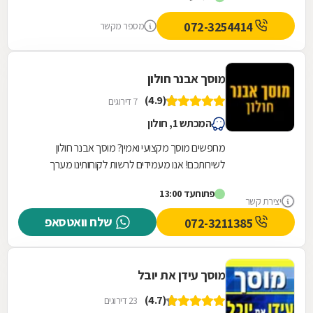
קיה...
072-3254414
מספר מקשר
מוסך אבנר חולון
(4.9)
7 דירוגים
המכתש 1, חולון
מחפשים מוסך מקצועי ואמין? מוסך אבנר חולון
לשירותכם! אנו מעמידים לרשות לקוחותינו מערך
שירותי מוסך מקצועי, מקיף ורחב הנשען על שלושים
פתוח
עד 13:00
שנות...
יצירת קשר
שלח וואטסאפ
072-3211385
מוסך עידן את יובל
(4.7)
23 דירוגים