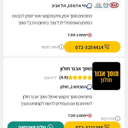
חיי אדם 10, תל אביב
מחפשים מוסך אמין, ותיק ומקצועי אשר יספק לכם את
הפתרון האופטימלי לכל צורך בתחום הרכב? מוסך
הנחלה- לשירותכם! המוסך מתמחה ברכבים יונדאי,
ייפתח ב-7:00
קיה...
072-3254414
מספר מקשר
מוסך אבנר חולון
(4.9)
7 דירוגים
המכתש 1, חולון
מחפשים מוסך מקצועי ואמין? מוסך אבנר חולון
לשירותכם! אנו מעמידים לרשות לקוחותינו מערך
שירותי מוסך מקצועי, מקיף ורחב הנשען על שלושים
ייפתח ב-7:30
שנות...
יצירת קשר
שלח וואטסאפ
072-3211385