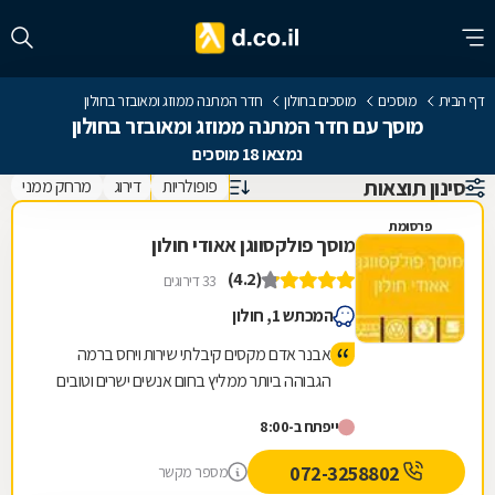
דף הבית
מוסכים
מוסכים בחולון
חדר המתנה ממוזג ומאובזר בחולון
מוסך עם חדר המתנה ממוזג ומאובזר בחולון
נמצאו 18 מוסכים
סינון תוצאות
פופולריות
דירוג
מרחק ממני
פרסומת
מוסך פולקסווגן אאודי חולון
(4.2)
33 דירוגים
המכתש 1, חולון
אבנר אדם מקסים קיבלתי שירות ויחס ברמה
הגבוהה ביותר ממליץ בחום אנשים ישרים וטובים
ייפתח ב-8:00
072-3258802
מספר מקשר