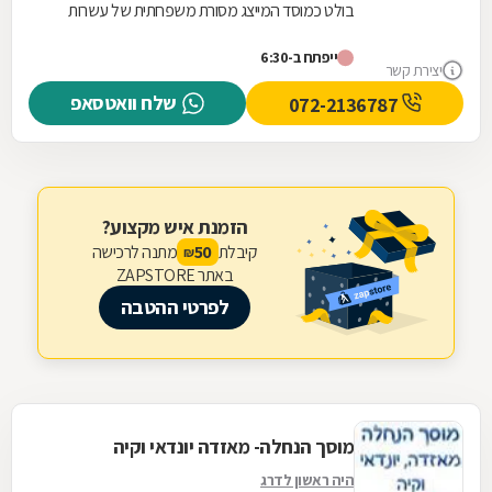
בולט כמוסד המייצג מסורת משפחתית של עשרות
שנים. בניגוד למוסכים רבים בשוק, כאן הניסיון
ייפתח ב-6:30
והמקצועיות...
יצירת קשר
שלח וואטסאפ
072-2136787
הזמנת איש מקצוע?
קיבלת
מתנה לרכישה
50
₪
באתר ZAPSTORE
לפרטי ההטבה
מוסך הנחלה- מאזדה יונדאי וקיה
היה ראשון לדרג