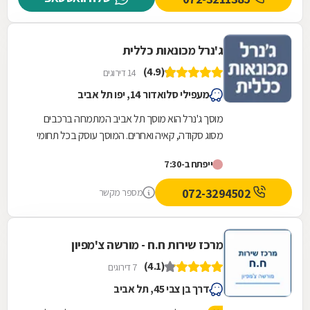
ג'נרל מכונאות כללית
(4.9)
14 דירוגים
מעפילי סלואדור 14, יפו תל אביב
מוסך ג'נרל הוא מוסך תל אביב המתמחה ברכבים
מסוג סקודה, קאיה ואחרים. המוסך עוסק בכל תחומי
הרכב הנדרשים, לרבות מכונאות רכב, חשמל רכב,...
ייפתח ב-7:30
072-3294502
מספר מקשר
מרכז שירות ח.ח - מורשה צ'מפיון
(4.1)
7 דירוגים
דרך בן צבי 45, תל אביב