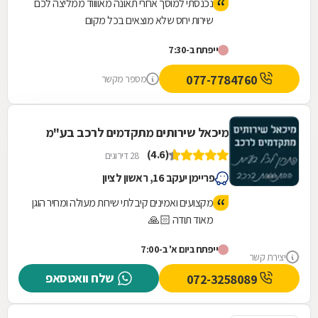
נכנסתי למוסך אחרי תאונה מאווווד ממליצה לכם
שירות יחס שלא מוצאים בכל מקום
ייפתח ב-7:30
077-7784760
מספר מקשר
מיכאל שירותים מתקדמים לרכב בע"מ
(4.6)
28 דירוגים
פריימן יעקב 16, ראשון לציון
מקצועים ואמינים קיבלתי שירות מעולה ומחיר הוגן
מאוד תודה 🙏🏻
ייפתח ביום א' ב-7:00
יצירת קשר
שלח וואטסאפ
072-3258089