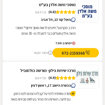
מוסכי משה אלדן בע"מ
(4.8)
12 דירוגים
פאול קור 13, תל אביב
הרכב מקרטע? חייבים לראות מוסך ודחוף? מוסכי
משה אלדן פועלים כבר למעלה מ- 35 שנים
ומתמחים בתיקוני כל סוגי התקלות לרכב. במוסך שלנו
ייפתח ב-7:00
תיהנו משירות...
072-2158368
מספר מקשר
מרכז שירות גילון- מורשה כולמוביל
(4.9)
55 דירוגים
הכשרת הישוב 17, ראשון לציון
תודה מיוחדת לרפי על קבלת הפנים לפני הזמן.
גם לחנה. השירות היה מהיר בעלויות סבירות מאוד
(טיפול שנתי+טסט) ואף השינוע עד הבית ע"י