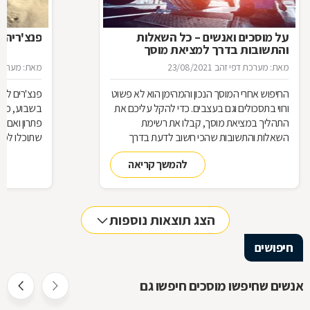
על מוסכים ואנשים – כל השאלות
פנצ'ריה 
והתשובות בדרך למציאת מוסך
מאת: מערכת דפי זהב
23/08/2021
מאת: מערכת 
החיפוש אחרי המוסך הנכון והמהימן הוא לא פשוט
פנצ'רים לא 
ורווי בתסכולים וגם בעצבים. כדי להקל עליכם את
בשבוע, כן 
התהליך במציאת מוסך, קבלו את רשימת
פתרון ואם 
השאלות והתשובות שהכי חשוב לדעת בדרך
שתוכלו למצ
למוסך
להמשך קריאה
הצג תוצאות נוספות
חיפושים
אנשים שחיפשו מוסכים חיפשו גם