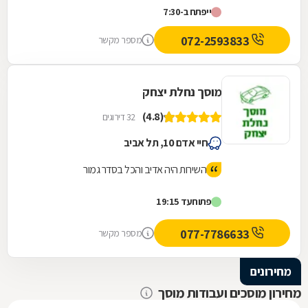
ייפתח ב-7:30
ליאור היה מהיר. מומלץ מאוד
072-2593833
מספר מקשר
מוסך נחלת יצחק
(4.8)
32 דירוגים
חיי אדם 10, תל אביב
השירות היה אדיב והכל בסדר גמור
פתוח
עד 19:15
077-7786633
מספר מקשר
מחירונים
מחירון מוסכים ועבודות מוסך