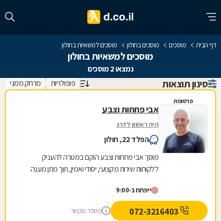
דף הבית
מוסכים
מוסכים בחולון
מוסכים למשאיות בחולון
מוסכים למשאיות בחולון
נמצאו 2 מוסכים
סינון תוצאות
פופולריות
מרחק ממני
פרסומת
אבי פחחות וצבע
היה ראשון לדרג
הפלד 22, חולון
מוסך אבי פחחות וצבע הוקם במטרה להעניק
ללקוחות שירות מקצועי, יסודי ואמין, תוך מתן מענה
מקיף לכל שלבי תיקון הרכב. עם למעלה מ20 שנות
ייפתח ב-9:00
ניסיון,...
072-3216403
מספר מקשר