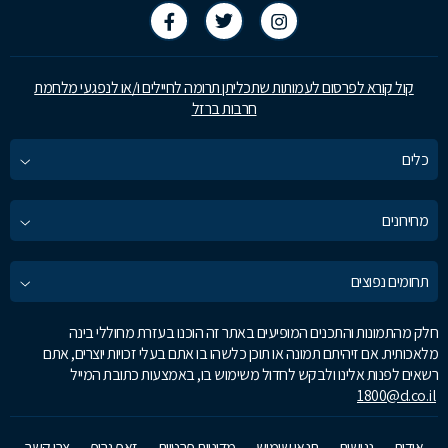
קול קורא לפרסום לעמותות שתכליתן תרומה לחיילים ו/או לנפגעי מלחמת
חרבות ברזל
כלים
מחירונים
תחומים נפוצים
חלק מהתמונות והתכנים המופיעים באתר זה הוכנו בעזרת מחוללי בינה
מלאכותית. אם זיהיתם תמונה או תוכן כלשהו בו אתם בעלי זכויות יוצרים, אתם
רשאים לפנות אלינו ולבקש לחדול משימוש בו, באמצעות כתובת המייל
1800@d.co.il
אודות
נגישות
תנאי שימוש
מדיניות פרטיות
זאפ גרופ
צרו קשר