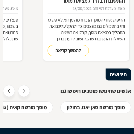
והתשובות בדרך למציאת מוסך
מאת: מערכת דפי זהב
23/08/2021
מאת: מערכת 
החיפוש אחרי המוסך הנכון והמהימן הוא לא פשוט
פנצ'רים לא 
ורווי בתסכולים וגם בעצבים. כדי להקל עליכם את
בשבוע, כן 
התהליך במציאת מוסך, קבלו את רשימת
פתרון ואם 
השאלות והתשובות שהכי חשוב לדעת בדרך
שתוכלו למצ
למוסך
להמשך קריאה
חיפושים
אנשים שחיפשו מוסכים חיפשו גם
מוסך מורשה סאן יאנג בחולון
מוסך מורשה קאיה (kia) בחולון