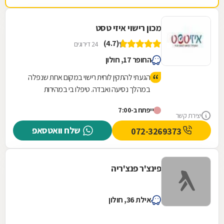
מכון רישוי איזי טסט
(4.7)
24 דירוגים
החופר 17, חולון
הגעתי להתקין לוחית רישוי במקום אחת שנפלה
במהלך נסיעה ואבדה. טיפלו בי במהירות
ואדיבות, יצאתי משם תוך פחות מרבע שעה,
ייפתח ב-7:00
המקום מטופח ונקי.
יצירת קשר
שלח וואטסאפ
072-3269373
פינצ'ר פנצ'ריה
אילת 36, חולון