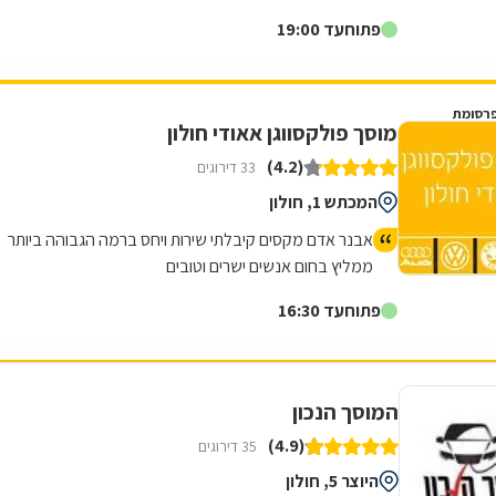
עם למעלה מ20 שנות ניסיון,...
פתוח
עד 19:00
רסומת
מוסך פולקסווגן אאודי חולון
(4.2)
33 דירוגים
המכתש 1, חולון
אבנר אדם מקסים קיבלתי שירות ויחס ברמה הגבוהה ביותר
ממליץ בחום אנשים ישרים וטובים
פתוח
עד 16:30
המוסך הנכון
(4.9)
35 דירוגים
היוצר 5, חולון