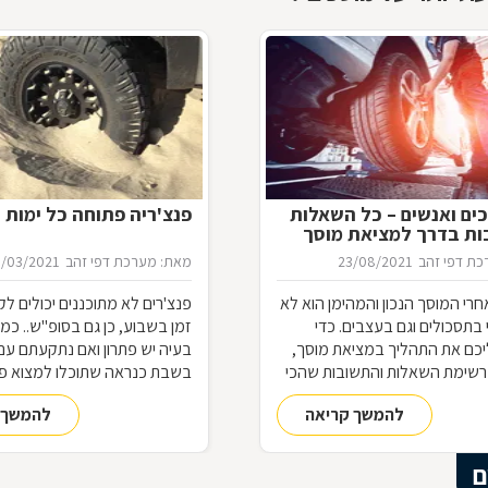
ים ואנשים – כל השאלות
פנצ'ריה פתוחה כל ימות 
ות בדרך למציאת מוסך
ת דפי זהב
23/08/2021
מאת: מערכת דפי זהב
0/03/2021
רי המוסך הנכון והמהימן הוא לא
פנצ'רים לא מתוכננים יכולים לק
י בתסכולים וגם בעצבים. כדי
זמן בשבוע, כן גם בסופ"ש.. כמ
כם את התהליך במציאת מוסך,
בעיה יש פתרון ואם נתקעתם עם
רשימת השאלות והתשובות שהכי
בשבת כנראה שתוכלו למצוא פנ
ת בדרך למוסך
פתוחה
להמשך קריאה
להמשך 
ם