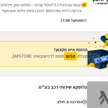
הגעתי עם מאזדה 5 לטיפול שגרתי – החלפת שמן, פילטרים
ובדיקה כללית. צוות המוסך הזמין במיוחד פילטר שמן מקורי
של מאזדה, וגם דאג לשים שמן איכותי שמתאים במיוחד
פתוח
עד 17:00
לחום והעומס של הקיץ בישראל. הכל בוצע בצורה מאוד
מסודרת, נקייה ומקצועית. הרכב הוחזר בדיוק כמו שקיבלתי
אותו – נקי, בלי כתמים, ועם תחושת ביטחון שהכול טופל כמו
שצריך. שירות אדיב, אמין ומדויק. ממליץ מאוד!
הזמנת איש מקצוע?
₪
50
קיבלת
מתנה לרכישה
באתר ZAPSTORE
גלוסקא שירותי רכב בע"מ
המרכבה 6, חולון