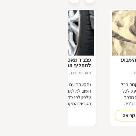
השבוע
פנצ׳ר מאכר – לכל מי שלא למד
להחליף צמיג
1
מאת: מערכת דפי זהב
21/02/2021
רות בכל
נתקעתם עם פנצ'ר באמצע הדרך? הכי
עט לכל
חשוב לא לאבד את העשתונות, להרים
 הרכב
טלפון לפנצ'ר מאכר הקרוב ולקבל את
צ'ריה
הטיפול המקצועי שמגיע לרכב שלכם. סעו
בזהירות
קריאה
להמשך קריאה