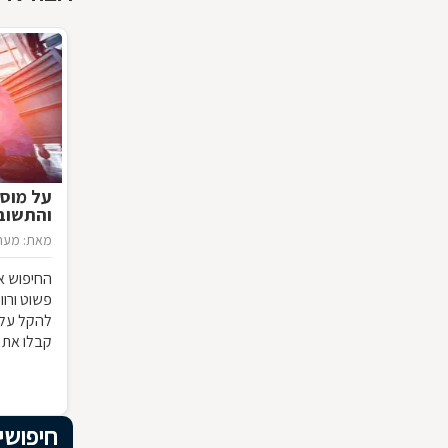
על מוסכ
והתשוב
מאת: מערכ
החיפוש אח
פשוט ורוו
להקל עלי
קבלו את 
חשוב לדע
חיפושי