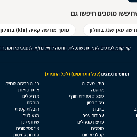
יפשו מוסכים חיפשו גם
רשה סאן יאנג בחולון
מוסך מורשה קאיה (kia) בחולון
קול קורא לפרסום לעמותות שתכליתן תרומה לחיילים ו/או לנפגעי מלחמת חר
תחומים נפוצים
(לכל התחומים)
(לכל התגיות)
תיקון מעליות
בניית בריכות שחייה
אחסנה
איתור נזילות
סוככים וסגירות חורף
אדריכלים
ניסור בטון
הובלות
ב
ביובית
הובלות קטנות
עבודות עפר
מנעולנים
פריצת מנעולים
שירותי גינון
מוסכים
אינסטלטורים
קבלני איטום
פתיחת סתימות