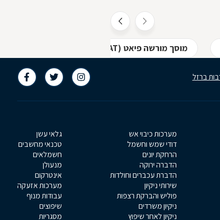
מוסך מורשה פיאט (FIAT) בחולון
מוסך מורשה
בות ברזל
מערכות כיבוי אש
גלאי עשן
דודי שמש וחשמל
טכנאי מחשבים
הרחקת יונים
חשמלאים
הדברה ירוקה
מנעולן
הדברת עכברים וחולדות
אינטרקום
שירותי ניקיון
מערכות אזעקה
פוליש והברקת רצפות
עבודות מנוף
ניקיון משרדים
שיפוצים
ניקיון לאחר שיפוץ
מסגריות