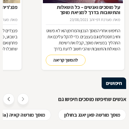
על מוסכים ואנשים – כל השאלות
פנצ'ריה 
והתשובות בדרך למציאת מוסך
מאת: מערכת דפי זהב
23/08/2021
מאת: מערכת 
החיפוש אחרי המוסך הנכון והמהימן הוא לא פשוט
פנצ'רים לא 
ורווי בתסכולים וגם בעצבים. כדי להקל עליכם את
בשבוע, כן 
התהליך במציאת מוסך, קבלו את רשימת
פתרון ואם 
השאלות והתשובות שהכי חשוב לדעת בדרך
שתוכלו למצ
למוסך
להמשך קריאה
חיפושים
אנשים שחיפשו מוסכים חיפשו גם
מוסך מורשה סאן יאנג בחולון
מוסך מורשה קאיה (kia) בחולון