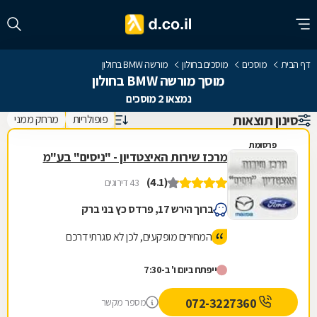
דף הבית
מוסכים
מוסכים בחולון
מורשה BMW בחולון
מוסך מורשה BMW בחולון
נמצאו 2 מוסכים
סינון תוצאות
פופולריות
מרחק ממני
פרסומת
מרכז שירות האיצטדיון - "ניסים" בע"מ
(4.1)
43 דירוגים
ברוך הירש 17, פרדס כץ בני ברק
המחירים מופקעים, לכן לא סגרתי דרכם
ייפתח ביום ו' ב-7:30
072-3227360
מספר מקשר