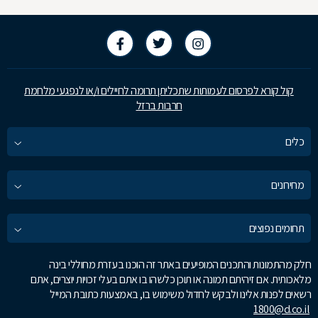
קול קורא לפרסום לעמותות שתכליתן תרומה לחיילים ו/או לנפגעי מלחמת
חרבות ברזל
כלים
מחירונים
תחומים נפוצים
חלק מהתמונות והתכנים המופיעים באתר זה הוכנו בעזרת מחוללי בינה
מלאכותית. אם זיהיתם תמונה או תוכן כלשהו בו אתם בעלי זכויות יוצרים, אתם
רשאים לפנות אלינו ולבקש לחדול משימוש בו, באמצעות כתובת המייל
1800@d.co.il