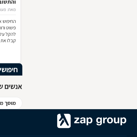
והתשוב
מאת: מערכ
החיפוש אח
פשוט ורוו
להקל עלי
קבלו את 
חשוב לדע
חיפושי
אנשים שח
מוסך מו