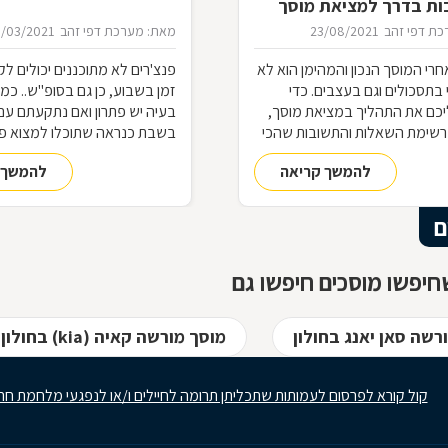
ות בדרך למציאת מוסך
ת דפי זהב
23/08/2021
מאת: מערכת דפי זהב
0/03/2021
רי המוסך הנכון והמהימן הוא לא
פנצ'רים לא מתוכננים יכולים לק
י בתסכולים וגם בעצבים. כדי
זמן בשבוע, כן גם בסופ"ש.. כמ
כם את התהליך במציאת מוסך,
בעיה יש פתרון ואם נתקעתם עם
רשימת השאלות והתשובות שהכי
בשבת כנראה שתוכלו למצוא פנ
ת בדרך למוסך
פתוחה
להמשך קריאה
להמשך 
ם
יפשו מוסכים חיפשו גם
רשה סאן יאנג בחולון
מוסך מורשה קאיה (kia) בחולון
קול קורא לפרסום לעמותות שתכליתן תרומה לחיילים ו/או לנפגעי מלחמת חר