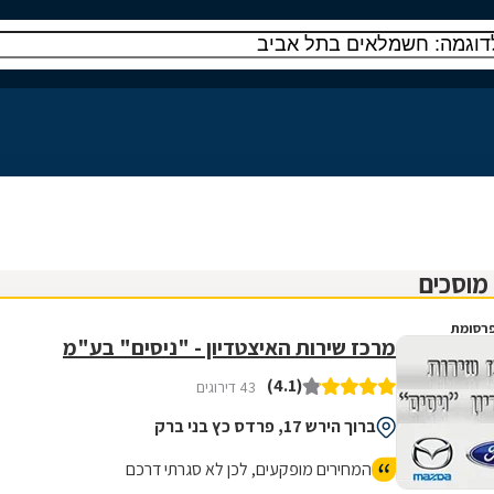
רסומת
מרכז שירות האיצטדיון - "ניסים" בע"מ
(4.1)
43 דירוגים
ברוך הירש 17, פרדס כץ בני ברק
המחירים מופקעים, לכן לא סגרתי דרכם