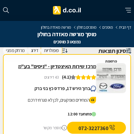
דף הבית
מוסכים
מוסכים בחולון
מורשה מאזדה בחולון
מוסך מורשה מאזדה בחולון
נמצאו 3 מוסכים
סינון תוצאות
פופולריות
דירוג
מרחק ממני
פרסומת
מרכז שירות האיצטדיון - "ניסים" בע"מ
(4.1)
43 דירוגים
ברוך הירש 17, פרדס כץ בני ברק
המחירים מופקעים, לכן לא סגרתי דרכם
פתוח
עד 12:00
072-3227360
מספר מקשר