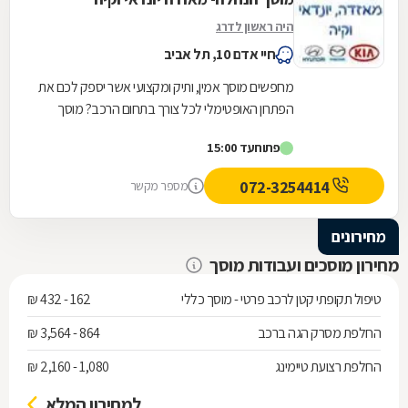
היה ראשון לדרג
חיי אדם 10, תל אביב
מחפשים מוסך אמין, ותיק ומקצועי אשר יספק לכם את
הפתרון האופטימלי לכל צורך בתחום הרכב? מוסך
הנחלה- לשירותכם! המוסך מתמחה ברכבים יונדאי,
פתוח
עד 15:00
קיה...
072-3254414
מספר מקשר
מחירונים
מחירון מוסכים ועבודות מוסך
טיפול תקופתי קטן לרכב פרטי - מוסך כללי
162 - 432 ₪
החלפת מסרק הגה ברכב
864 - 3,564 ₪
החלפת רצועת טיימינג
1,080 - 2,160 ₪
למחירון המלא