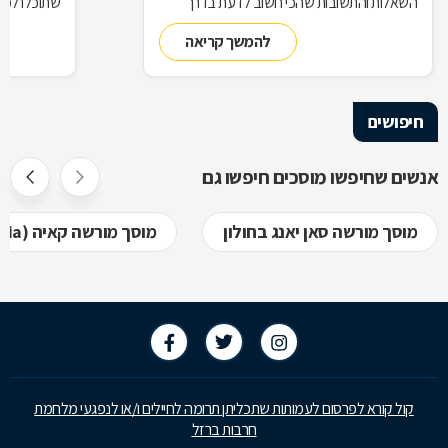
השאלות והתשובות שהכי חשוב לדעת בדרך
שתוכלו למצ
למוסך
להמשך קריאה
חיפושים
אנשים שחיפשו מוסכים חיפשו גם
מוסך מורשה סאן יאנג בחולון
מוסך מורשה קאיה (kia) בחולון
קול קורא לפרסום לעמותות שתכליתן תרומה לחיילים ו/או לנפגעי מלחמת
חרבות ברזל