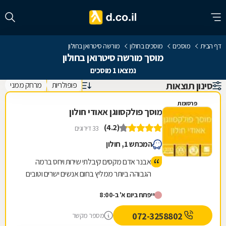
דף הבית
מוסכים
מוסכים בחולון
מורשה סיטרואן בחולון
מוסך מורשה סיטרואן בחולון
נמצאו 1 מוסכים
סינון תוצאות
פופולריות
מרחק ממני
פרסומת
מוסך פולקסווגן אאודי חולון
(4.2)
33 דירוגים
המכתש 1, חולון
אבנר אדם מקסים קיבלתי שירות ויחס ברמה
הגבוהה ביותר ממליץ בחום אנשים ישרים וטובים
ייפתח ביום א' ב-8:00
072-3258802
מספר מקשר