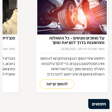
על מוסכים ואנשים – כל השאלות
פנצ'ריה 
והתשובות בדרך למציאת מוסך
מאת: מערכת דפי זהב
23/08/2021
מאת: מערכת 
החיפוש אחרי המוסך הנכון והמהימן הוא לא פשוט
פנצ'רים לא 
ורווי בתסכולים וגם בעצבים. כדי להקל עליכם את
בשבוע, כן 
התהליך במציאת מוסך, קבלו את רשימת
פתרון ואם 
השאלות והתשובות שהכי חשוב לדעת בדרך
שתוכלו למצ
למוסך
להמשך קריאה
חיפושים