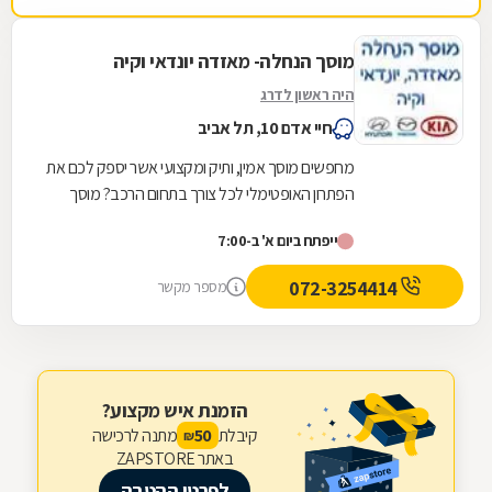
מוסך הנחלה- מאזדה יונדאי וקיה
היה ראשון לדרג
חיי אדם 10, תל אביב
מחפשים מוסך אמין, ותיק ומקצועי אשר יספק לכם את
הפתרון האופטימלי לכל צורך בתחום הרכב? מוסך
הנחלה- לשירותכם! המוסך מתמחה ברכבים יונדאי,
ייפתח ביום א' ב-7:00
קיה...
072-3254414
מספר מקשר
הזמנת איש מקצוע?
קיבלת
מתנה לרכישה
50
₪
באתר ZAPSTORE
לפרטי ההטבה