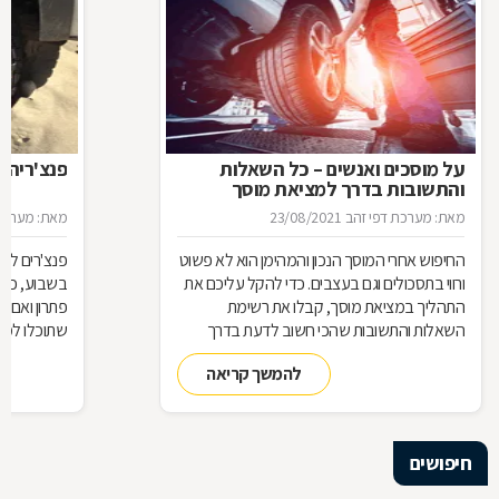
על מוסכים ואנשים – כל השאלות
פנצ'ריה 
והתשובות בדרך למציאת מוסך
מאת: מערכת דפי זהב
23/08/2021
מאת: מערכת 
החיפוש אחרי המוסך הנכון והמהימן הוא לא פשוט
פנצ'רים לא 
ורווי בתסכולים וגם בעצבים. כדי להקל עליכם את
בשבוע, כן 
התהליך במציאת מוסך, קבלו את רשימת
פתרון ואם 
השאלות והתשובות שהכי חשוב לדעת בדרך
שתוכלו למצ
למוסך
להמשך קריאה
חיפושים