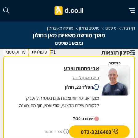
דף הבית
מוסכים
מוסכים בחולון
מורשה מאן בחולון
מוסך מורשה משאיות מאן בחולון
נמצאו 1 מוסכים
סינון תוצאות
פופולריות
מרחק ממני
פרסומת
אבי פחחות וצבע
היה ראשון לדרג
הפלד 22, חולון
מוסך אבי פחחות וצבע הוקם במטרה להעניק
ללקוחות שירות מקצועי, יסודי ואמין, תוך מתן מענה
מקיף לכל שלבי תיקון הרכב. עם למעלה מ20 שנות
ייפתח ב-7:30
ניסיון,...
072-3216403
מספר מקשר