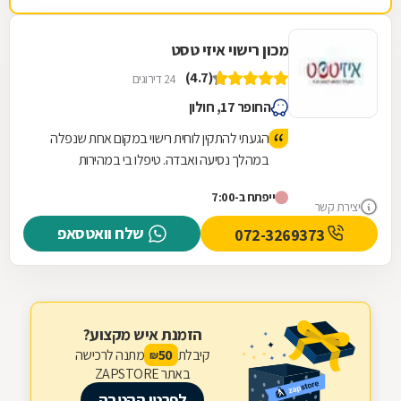
מכון רישוי איזי טסט
(4.7)
24 דירוגים
החופר 17, חולון
הגעתי להתקין לוחית רישוי במקום אחת שנפלה
במהלך נסיעה ואבדה. טיפלו בי במהירות
ואדיבות, יצאתי משם תוך פחות מרבע שעה,
ייפתח ב-7:00
המקום מטופח ונקי.
יצירת קשר
שלח וואטסאפ
072-3269373
הזמנת איש מקצוע?
קיבלת
מתנה לרכישה
50
₪
באתר ZAPSTORE
לפרטי ההטבה