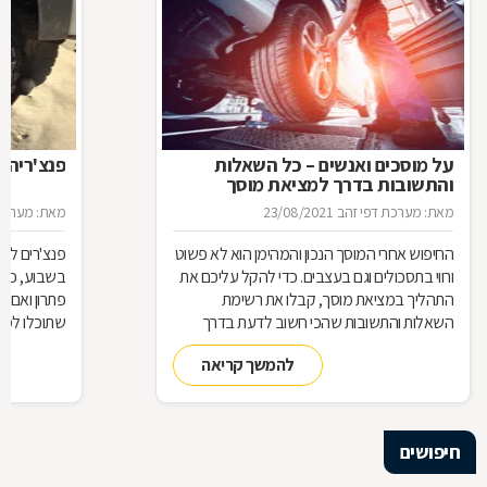
על מוסכים ואנשים – כל השאלות
פנצ'ריה 
והתשובות בדרך למציאת מוסך
מאת: מערכת דפי זהב
23/08/2021
מאת: מערכת 
החיפוש אחרי המוסך הנכון והמהימן הוא לא פשוט
פנצ'רים לא 
ורווי בתסכולים וגם בעצבים. כדי להקל עליכם את
בשבוע, כן 
התהליך במציאת מוסך, קבלו את רשימת
פתרון ואם 
השאלות והתשובות שהכי חשוב לדעת בדרך
שתוכלו למצ
למוסך
להמשך קריאה
חיפושים