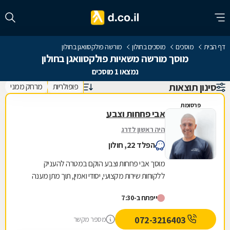
דף הבית
מוסכים
מוסכים בחולון
מורשה פולקסוואגן בחולון
מוסך מורשה משאיות פולקסוואגן בחולון
נמצאו 1 מוסכים
סינון תוצאות
פופולריות
מרחק ממני
פרסומת
אבי פחחות וצבע
היה ראשון לדרג
הפלד 22, חולון
מוסך אבי פחחות וצבע הוקם במטרה להעניק
ללקוחות שירות מקצועי, יסודי ואמין, תוך מתן מענה
מקיף לכל שלבי תיקון הרכב. עם למעלה מ20 שנות
ייפתח ב-7:30
ניסיון,...
072-3216403
מספר מקשר