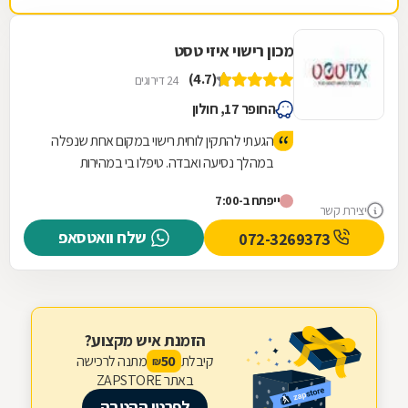
מכון רישוי איזי טסט
(4.7)
24 דירוגים
החופר 17, חולון
הגעתי להתקין לוחית רישוי במקום אחת שנפלה
במהלך נסיעה ואבדה. טיפלו בי במהירות
ואדיבות, יצאתי משם תוך פחות מרבע שעה,
ייפתח ב-7:00
המקום מטופח ונקי.
יצירת קשר
שלח וואטסאפ
072-3269373
הזמנת איש מקצוע?
קיבלת
מתנה לרכישה
50
₪
באתר ZAPSTORE
לפרטי ההטבה