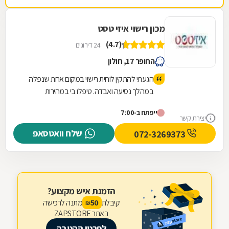
מכון רישוי איזי טסט
(4.7)
24 דירוגים
החופר 17, חולון
הגעתי להתקין לוחית רישוי במקום אחת שנפלה
במהלך נסיעה ואבדה. טיפלו בי במהירות
ואדיבות, יצאתי משם תוך פחות מרבע שעה,
ייפתח ב-7:00
המקום מטופח ונקי.
יצירת קשר
שלח וואטסאפ
072-3269373
הזמנת איש מקצוע?
קיבלת
מתנה לרכישה
50
₪
באתר ZAPSTORE
לפרטי ההטבה