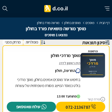
דף הבית
מוסכים
מוסכים בחולון
מורשה פורד בחולון
מוסך מורשה משאיות פורד בחולון
נמצאו 1 מוסכים
סינון תוצאות
פופולריות
מרחק ממני
פרסומת
מוסך מרדכי חולון
היה ראשון לדרג
החרש 3, חולון
בחיפוש אחר מוסכים אמינים בחולון, מוסך מרדכי
בולט כמוסד המייצג מסורת משפחתית של עשרות
שנים. בניגוד למוסכים רבים בשוק, כאן הניסיון
פתוח
עד 13:00
והמקצועיות...
יצירת קשר
שלח וואטסאפ
072-2136787