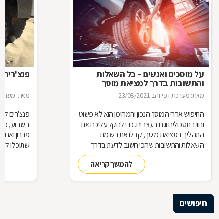
על מוסכים ואנשים – כל השאלות
פנצ'ריה 
והתשובות בדרך למציאת מוסך
מאת: מערכת דפי זהב
23/08/2021
מאת: מערכת 
החיפוש אחרי המוסך הנכון והמהימן הוא לא פשוט
פנצ'רים לא 
ורווי בתסכולים וגם בעצבים. כדי להקל עליכם את
בשבוע, כן 
התהליך במציאת מוסך, קבלו את רשימת
פתרון ואם 
השאלות והתשובות שהכי חשוב לדעת בדרך
שתוכלו למצ
למוסך
להמשך קריאה
חיפושים