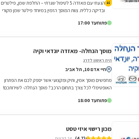
הגעתי עם מאזדה 5 לטיפול שגרתי – החלפת שמן, פילטרים
ובדיקה כללית. צוות המוסך הזמין במיוחד פילטר שמן מקורי
של מאזדה, וגם דאג לשים שמן איכותי שמתאים במיוחד
פתוח
עד 17:00
לחום והעומס של הקיץ בישראל. הכל בוצע בצורה מאוד
מסודרת, נקייה ומקצועית. הרכב הוחזר בדיוק כמו שקיבלתי
אותו – נקי, בלי כתמים, ועם תחושת ביטחון שהכול טופל כמו
שצריך. שירות אדיב, אמין ומדויק. ממליץ מאוד!
מוסך הנחלה- מאזדה יונדאי וקיה
היה ראשון לדרג
חיי אדם 10, תל אביב
מחפשים מוסך אמין, ותיק ומקצועי אשר יספק לכם את הפתרון
האופטימלי לכל צורך בתחום הרכב? מוסך הנחלה- לשירותכם!
המוסך מתמחה ברכבים יונדאי, קיה...
פתוח
עד 18:00
מכון רישוי איזי טסט
(4.7)
24 דירוגים