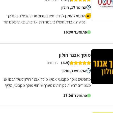
החופר 17, חולון
הגעתי להתקין לוחית רישוי במקום אחת שנפלה במהלך
נסיעה ואבדה. טיפלו בי במהירות ואדיבות, יצאתי משם תוך
פחות מרבע שעה, המקום מטופח ונקי.
פתוח
עד 16:30
מוסך אבנר חולון
(4.9)
7 דירוגים
המכתש 1, חולון
מחפשים מוסך מקצועי ואמין? מוסך אבנר חולון לשירותכם! אנו
מעמידים לרשות לקוחותינו מערך שירותי מוסך מקצועי, מקיף
ורחב הנשען על שלושים שנות...
פתוח
עד 17:00