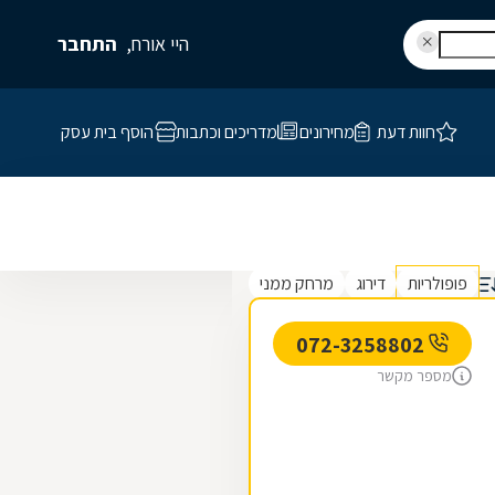
היי אורח,
התחבר
חוות דעת
מחירונים
מדריכים וכתבות
הוסף בית עסק
פופולריות
דירוג
מרחק ממני
072-3258802
מספר מקשר