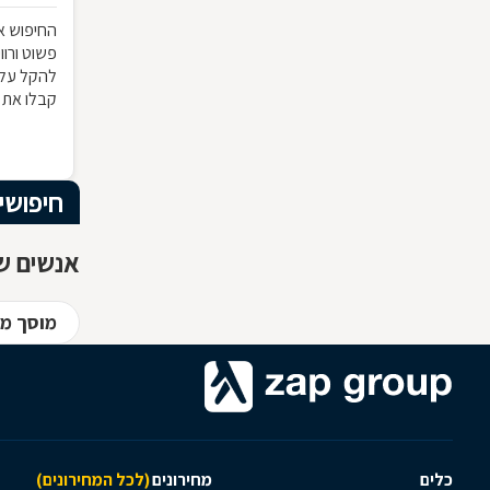
החיפוש אח
פשוט ורוו
להקל עלי
קבלו את 
חשוב לדע
חיפושי
אנשים שח
מוסך מו
כלים
מחירונים
(לכל המחירונים)