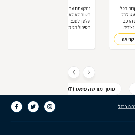
רות בכל
נתקעתם עם פנצ'ר באמצע הדרך? הכי
עט לכל
חשוב לא לאבד את העשתונות, להרים
 הרכב
טלפון לפנצ'ר מאכר הקרוב ולקבל את
צ'ריה
הטיפול המקצועי שמגיע לרכב שלכם. סעו
בזהירות
קריאה
להמשך קריאה
מוסך מורשה פיאט (FIAT) בחולון
מוסך מורשה
בות ברזל