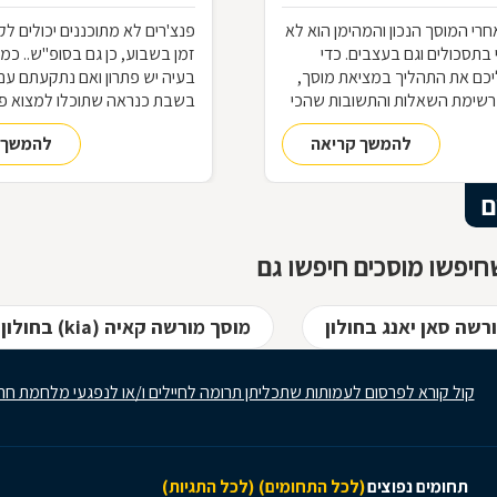
רי המוסך הנכון והמהימן הוא לא
פנצ'רים לא מתוכננים יכולים לק
י בתסכולים וגם בעצבים. כדי
זמן בשבוע, כן גם בסופ"ש.. כמ
כם את התהליך במציאת מוסך,
בעיה יש פתרון ואם נתקעתם עם
רשימת השאלות והתשובות שהכי
בשבת כנראה שתוכלו למצוא פנ
ת בדרך למוסך
פתוחה
להמשך קריאה
להמשך 
ם
יפשו מוסכים חיפשו גם
רשה סאן יאנג בחולון
מוסך מורשה קאיה (kia) בחולון
קול קורא לפרסום לעמותות שתכליתן תרומה לחיילים ו/או לנפגעי מלחמת חר
תחומים נפוצים
(לכל התחומים)
(לכל התגיות)