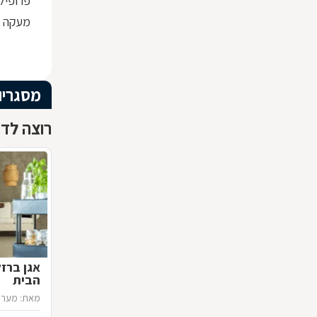
פרופיל ברזל x30
מעקה ז
מסגריו
רוצה לדע
אגן ברז
הבית
מאת: מערכ