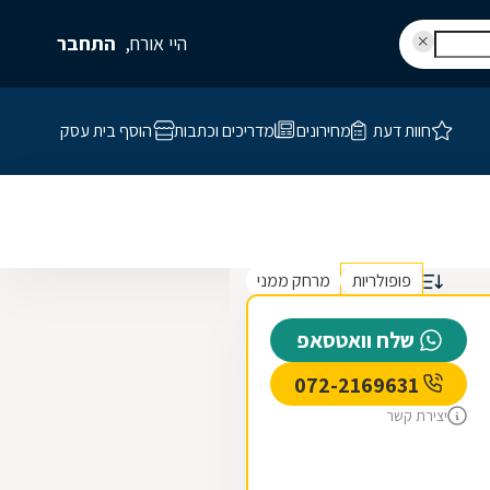
היי אורח,
התחבר
חוות דעת
מחירונים
מדריכים וכתבות
הוסף בית עסק
פופולריות
מרחק ממני
שלח וואטסאפ
072-2169631
יצירת קשר