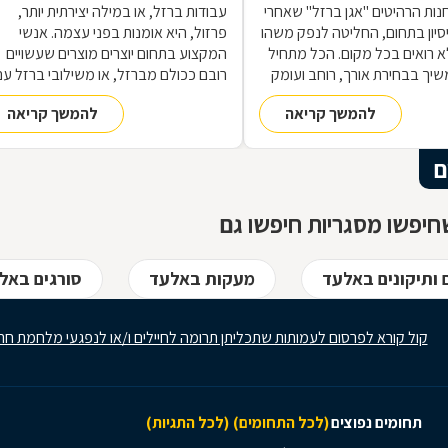
נות הרהיטים ''אגן ברזל'' שאחרי
עבודות ברזל, או במילה יצירתית יותר,
 ניסיון בתחום, החליטה לנפק משהו
פרזול, היא אומנות בפני עצמה. אנשי
 רואים בכל מקום. הכל מתחיל
המקצוע בתחום יוצרים מוצרים שעשויים
שיך בבחירת אורך, רוחב ועומק
רובם ככולם מברזל, או משילובי ברזל עם
ם, ממשיך בייצור מקורי ממיטב
חומרים אחרים, וזאת במגוון רחב של
להמשך קריאה
להמשך קריאה
 ומסתיים ביצירת הפתרון
תחומים: ריהוט, מוצרי נוי, סורגים, שערים
מעשי ביותר עבורכם
ועוד-ועוד. על אף היותו חומר גס ומחוספס
הברזל נחשב בעל יופי רב, ובעל יתרונות
ם
רבים. על מאפייני חומר הגלם, על אנשי
המקצוע בתחום ועל האפשרויות הלימודיו
יפשו מסגריות חיפשו גם
 ותיקונים באלעד
מעקות באלעד
סורגים באל
קול קורא לפרסום לעמותות שתכליתן תרומה לחיילים ו/או לנפגעי מלחמת חר
תחומים נפוצים
(לכל התחומים)
(לכל התגיות)