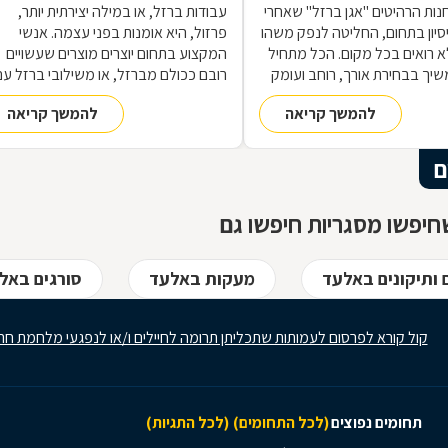
נות הרהיטים ''אגן ברזל'' שאחרי
עבודות ברזל, או במילה יצירתית יותר,
 ניסיון בתחום, החליטה לנפק משהו
פרזול, היא אומנות בפני עצמה. אנשי
 רואים בכל מקום. הכל מתחיל
המקצוע בתחום יוצרים מוצרים שעשויים
שיך בבחירת אורך, רוחב ועומק
רובם ככולם מברזל, או משילובי ברזל עם
ם, ממשיך בייצור מקורי ממיטב
חומרים אחרים, וזאת במגוון רחב של
להמשך קריאה
להמשך קריאה
 ומסתיים ביצירת הפתרון
תחומים: ריהוט, מוצרי נוי, סורגים, שערים
מעשי ביותר עבורכם
ועוד-ועוד. על אף היותו חומר גס ומחוספס
הברזל נחשב בעל יופי רב, ובעל יתרונות
ם
רבים. על מאפייני חומר הגלם, על אנשי
המקצוע בתחום ועל האפשרויות הלימודיו
יפשו מסגריות חיפשו גם
 ותיקונים באלעד
מעקות באלעד
סורגים באל
קול קורא לפרסום לעמותות שתכליתן תרומה לחיילים ו/או לנפגעי מלחמת חר
תחומים נפוצים
(לכל התחומים)
(לכל התגיות)