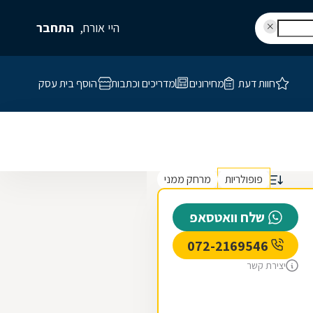
היי אורח,
התחבר
חוות דעת
מחירונים
מדריכים וכתבות
הוסף בית עסק
פופולריות
מרחק ממני
שלח וואטסאפ
072-2169546
יצירת קשר