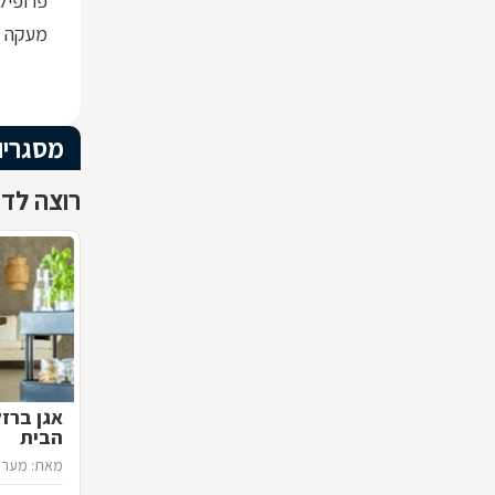
פרופיל ברזל x30
מעקה ז
מסגריו
רוצה לדע
אגן ברז
הבית
מאת: מערכ