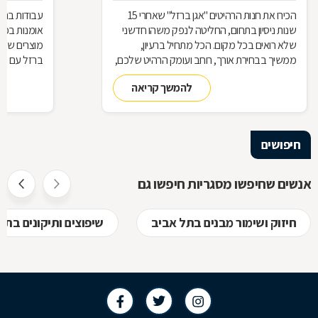
הכירו את חנות הרהיטים ''אגן ברזל'' שאחרי 15
עבודות ברזל,
שנות ניסיון בתחום, החליטה לנפק משהו חדשני
אומנות בפנ
שלא רואים בכל מקום. הכל מתחיל ברעיון,
מוצרים שעשו
ממשיך בבחירת אורך, רוחב ועומק הרהיט שלכם,
ברזל עם חומ
ממשיך בייצור מקורי ממיטב חומרי הגלם ומסתיים
תחומים: ריהו
להמשך קריאה
ביצירת הפתרון המרשים והמעשי ביותר עבורכם
על אף היות
בעל יופי רב,
הגלם, על א
הלימודיות
חיפושים
אנשים שחיפשו מסגריות חיפשו גם
חיזוק ושימור מבנים בתל אביב
שיפוצים ותיקונים בתל