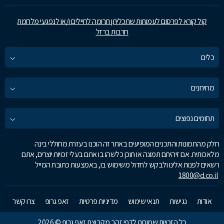
קול קורא לפרסום לעמותות שתכליתן תרומה לחיילים ו/או לנפגעי מלחמת
חרבות ברזל
כלים
מחירונים
תחומים נפוצים
חלק מהתמונות והתכנים המופיעים באתר זה הוכנו בעזרת מחוללי בינה
מלאכותית. אם זיהיתם תמונה או תוכן כלשהו בו אתם בעלי זכויות יוצרים, אתם
רשאים לפנות אלינו ולבקש לחדול משימוש בו, באמצעות כתובת המייל
1800@d.co.il
אודות
נגישות
תנאי שימוש
מדיניות פרטיות
זאפ גרופ
צרו קשר
כל הזכויות שמורות לדפי זהב מקבוצת זאפ גרופ © 2026