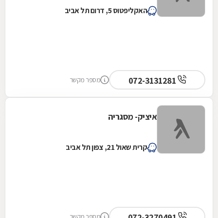
האקליפטוס 5, דרום תל אביב
072-3131281
מספר מקשר
איציק- מסגריה
קרית שאול 21, צפון תל אביב
072-3270491
מספר מקשר