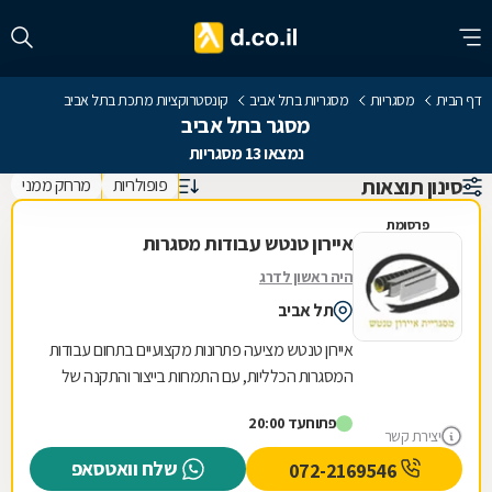
דף הבית
מסגריות
מסגריות בתל אביב
קונסטרוקציות מתכת בתל אביב
מסגר בתל אביב
נמצאו 13 מסגריות
סינון תוצאות
פופולריות
מרחק ממני
פרסומת
איירון טנטש עבודות מסגרות
היה ראשון לדרג
תל אביב
איירון טנטש מציעה פתרונות מקצועיים בתחום עבודות
המסגרות הכלליות, עם התמחות בייצור והתקנה של
מגוון רחב של מוצרי מתכת לבית ולעסק. העסק
פתוח
עד 20:00
מתמחה...
יצירת קשר
שלח וואטסאפ
072-2169546