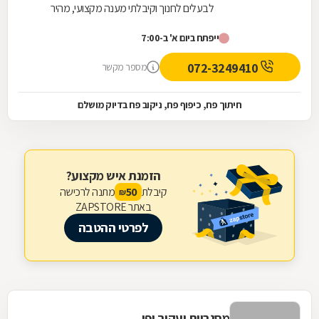
לבעלים לחנוך וקיבלתי מענה מקצועי, מהיר
ואדיב. המוצרים איכותיים מאוד, עומדים
ייפתח ביום א' ב-7:00
בסטנדרטים גבוהים, וההתאמה לצרכים שלי
הייתה מדויקת. הצוות סבלני, זמין ומסביר פנים
072-3249410
מספר מקשר
לאורך כל התהליך. בהחלט מקום שאפשר
לסמוך עליו – ממליץ בחום!
חיתוך פח, כיפוף פח, ניקוב פח בדיוק מושלם
הזמנת איש מקצוע?
קיבלת
מתנה לרכישה
50
₪
באתר ZAPSTORE
לפרטי ההטבה
מסגריית יעקוב יפו