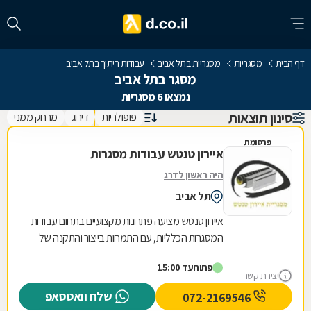
דף הבית
מסגריות
מסגריות בתל אביב
עבודות ריתוך בתל אביב
מסגר בתל אביב
נמצאו 6 מסגריות
סינון תוצאות
פופולריות
דירוג
מרחק ממני
פרסומת
איירון טנטש עבודות מסגרות
היה ראשון לדרג
תל אביב
איירון טנטש מציעה פתרונות מקצועיים בתחום עבודות
המסגרות הכלליות, עם התמחות בייצור והתקנה של
מגוון רחב של מוצרי מתכת לבית ולעסק. העסק
פתוח
עד 15:00
מתמחה...
יצירת קשר
שלח וואטסאפ
072-2169546