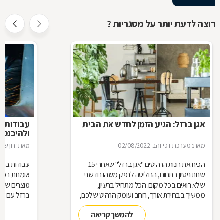
רוצה לדעת יותר על מסגריות ?
אגן ברזל: הגיע הזמן לחדש את הבית
עבודות ב
ולהיכנס 
מאת: מערכת דפי זהב
02/08/2022
מאת: רון שגב
הכירו את חנות הרהיטים ''אגן ברזל'' שאחרי 15
עבודות ברזל,
שנות ניסיון בתחום, החליטה לנפק משהו חדשני
אומנות בפנ
שלא רואים בכל מקום. הכל מתחיל ברעיון,
מוצרים שעשו
ממשיך בבחירת אורך, רוחב ועומק הרהיט שלכם,
ברזל עם חומ
ממשיך בייצור מקורי ממיטב חומרי הגלם ומסתיים
תחומים: ריהו
להמשך קריאה
ביצירת הפתרון המרשים והמעשי ביותר עבורכם
על אף היות