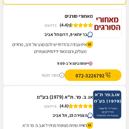
מאחורי סורגים
(4.4)
5 דירוגים
בר יוחאי 9, דרום תל אביב
איזו עבודה נהדרת! יש להם מגע של זהב, מחירים
מעולים, והם מאוד ידידותיים ועוזרים.
ייפתח ביום א' ב-9:00
072-3226792
מספר מקשר
או. ב. פר. ת"א (1979) בע"מ
(4.8)
8 דירוגים
הצפירה 15, תל אביב
חוויית שירות מצוינת! פניתי ל או.ב.פ. פר ת״א