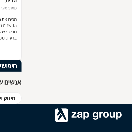
הבית
מאת: מערכ
הכירו את ח
15 שנות
חדשני שלא
ברעיון, ממ
הרהיט שלכ
חומרי הגלם
המרשים וה
חיפושי
אנשים שח
חיזוק ו