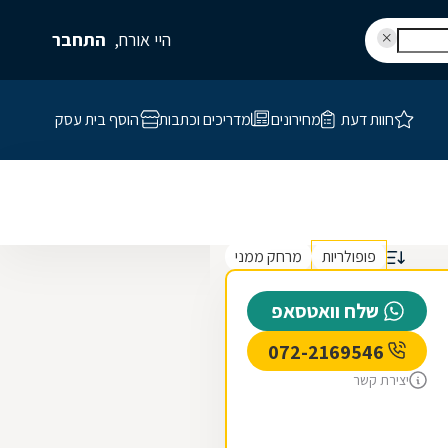
היי אורח,
התחבר
חוות דעת
מחירונים
מדריכים וכתבות
הוסף בית עסק
פופולריות
מרחק ממני
שלח וואטסאפ
072-2169546
יצירת קשר