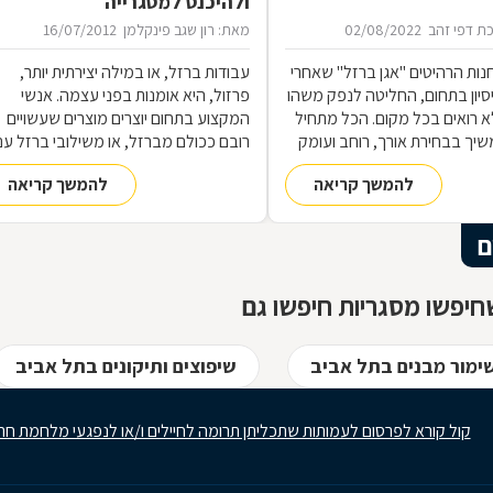
ולהיכנס למסגרייה
ת דפי זהב
02/08/2022
מאת: רון שגב פינקלמן
16/07/2012
נות הרהיטים ''אגן ברזל'' שאחרי
עבודות ברזל, או במילה יצירתית יותר,
 ניסיון בתחום, החליטה לנפק משהו
פרזול, היא אומנות בפני עצמה. אנשי
 רואים בכל מקום. הכל מתחיל
המקצוע בתחום יוצרים מוצרים שעשויים
שיך בבחירת אורך, רוחב ועומק
רובם ככולם מברזל, או משילובי ברזל עם
ם, ממשיך בייצור מקורי ממיטב
חומרים אחרים, וזאת במגוון רחב של
להמשך קריאה
להמשך קריאה
 ומסתיים ביצירת הפתרון
תחומים: ריהוט, מוצרי נוי, סורגים, שערים
מעשי ביותר עבורכם
ועוד-ועוד. על אף היותו חומר גס ומחוספס
הברזל נחשב בעל יופי רב, ובעל יתרונות
ם
רבים. על מאפייני חומר הגלם, על אנשי
המקצוע בתחום ועל האפשרויות הלימודיו
יפשו מסגריות חיפשו גם
שימור מבנים בתל אביב
שיפוצים ותיקונים בתל אביב
קול קורא לפרסום לעמותות שתכליתן תרומה לחיילים ו/או לנפגעי מלחמת חר