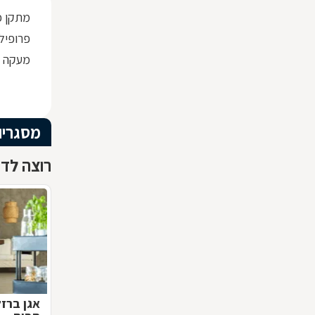
מתקן כ
פרופיל ברזל x30
מעקה ז
מסגריו
רוצה לדע
אגן ברז