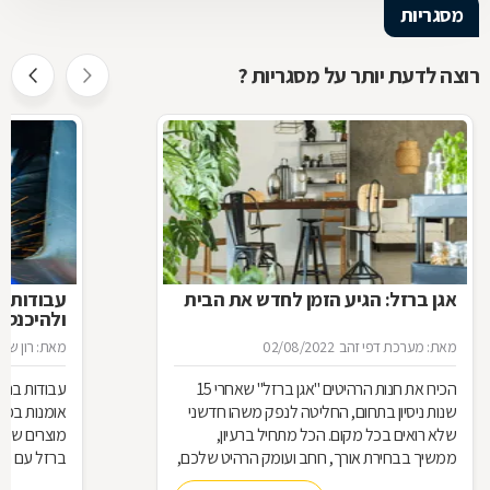
מסגריות
רוצה לדעת יותר על מסגריות ?
אגן ברזל: הגיע הזמן לחדש את הבית
עבודות ב
ולהיכנס 
מאת: מערכת דפי זהב
02/08/2022
מאת: רון שגב
הכירו את חנות הרהיטים ''אגן ברזל'' שאחרי 15
עבודות ברזל,
שנות ניסיון בתחום, החליטה לנפק משהו חדשני
אומנות בפנ
שלא רואים בכל מקום. הכל מתחיל ברעיון,
מוצרים שעשו
ממשיך בבחירת אורך, רוחב ועומק הרהיט שלכם,
ברזל עם חומ
ממשיך בייצור מקורי ממיטב חומרי הגלם ומסתיים
תחומים: ריהו