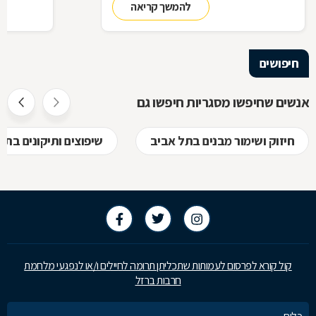
להמשך קריאה
ביצירת הפתרון המרשים והמעשי ביותר עבורכם
על אף היות
בעל יופי רב,
הגלם, על א
הלימודיות
חיפושים
אנשים שחיפשו מסגריות חיפשו גם
חיזוק ושימור מבנים בתל אביב
שיפוצים ותיקונים בתל
קול קורא לפרסום לעמותות שתכליתן תרומה לחיילים ו/או לנפגעי מלחמת
חרבות ברזל