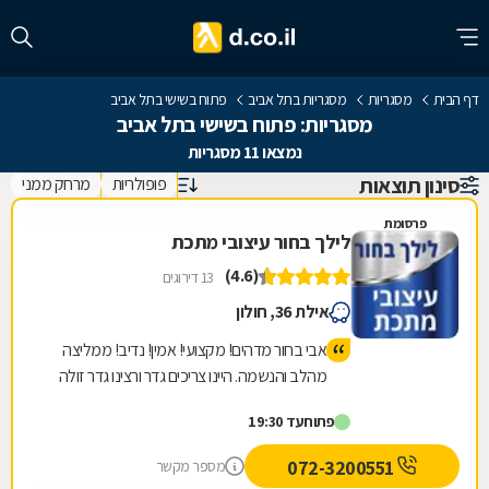
דף הבית
מסגריות
מסגריות בתל אביב
פתוח בשישי בתל אביב
מסגריות: פתוח בשישי בתל אביב
נמצאו 11 מסגריות
סינון תוצאות
פופולריות
מרחק ממני
פרסומת
לילך בחור עיצובי מתכת
(4.6)
13 דירוגים
אילת 36, חולון
אבי בחור מדהים! מקצועי! אמין! נדיב! ממליצה
מהלב והנשמה. היינו צריכים גדר ורצינו גדר זולה
מאחר והבניין עובד פינוי בינוי, אבי הסביר שהוא
פתוח
עד 19:30
לא ממליץ על הגדר שרצינו, אבל אנחנו
התעקשנו כי רצינו זול. ביום ההתקנה אבי שם לנו
072-3200551
מספר מקשר
גדר יותר יקרה כי זה היה בניגוד למה שהמליץ