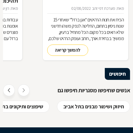
ולהיכנס 
מאת: מערכת דפי זהב
02/08/2022
מאת: רון שגב
הכירו את חנות הרהיטים ''אגן ברזל'' שאחרי 15
עבודות ברזל,
שנות ניסיון בתחום, החליטה לנפק משהו חדשני
אומנות בפנ
שלא רואים בכל מקום. הכל מתחיל ברעיון,
מוצרים שעשו
ממשיך בבחירת אורך, רוחב ועומק הרהיט שלכם,
ברזל עם חומ
ממשיך בייצור מקורי ממיטב חומרי הגלם ומסתיים
תחומים: ריהו
להמשך קריאה
ביצירת הפתרון המרשים והמעשי ביותר עבורכם
על אף היות
בעל יופי רב,
הגלם, על א
הלימודיות
חיפושים
אנשים שחיפשו מסגריות חיפשו גם
חיזוק ושימור מבנים בתל אביב
שיפוצים ותיקונים בתל