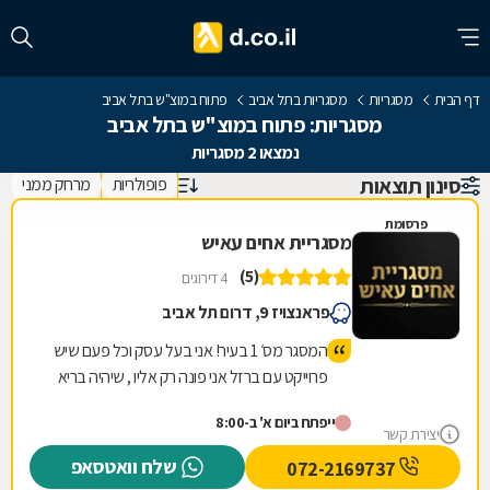
דף הבית
מסגריות
מסגריות בתל אביב
פתוח במוצ"ש בתל אביב
מסגריות: פתוח במוצ"ש בתל אביב
נמצאו 2 מסגריות
סינון תוצאות
פופולריות
מרחק ממני
פרסומת
מסגריית אחים עאיש
(5)
4 דירוגים
פראנצויז 9, דרום תל אביב
המסגר מס׳ 1 בעיר! אני בעל עסק וכל פעם שיש
פרוייקט עם ברזל אני פונה רק אליו , שיהיה בריא
יש לו ידיים טובות ועבודה מקצועית! עבודה
ייפתח ביום א' ב-8:00
שלוקחת לאחרים הרבה זמן אצלו קיבלתי
יצירת קשר
במהירות והכל במחיר טוב ששווה לעבודה
שלח וואטסאפ
072-2169737
שנעשית תודה ובהצלחה חבר