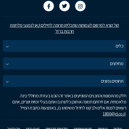
קול קורא לפרסום לעמותות שתכליתן תרומה לחיילים ו/או לנפגעי מלחמת
חרבות ברזל
כלים
מחירונים
תחומים נפוצים
חלק מהתמונות והתכנים המופיעים באתר זה הוכנו בעזרת מחוללי בינה
מלאכותית. אם זיהיתם תמונה או תוכן כלשהו בו אתם בעלי זכויות יוצרים, אתם
רשאים לפנות אלינו ולבקש לחדול משימוש בו, באמצעות כתובת המייל
1800@d.co.il
אודות
נגישות
תנאי שימוש
מדיניות פרטיות
זאפ גרופ
צרו קשר