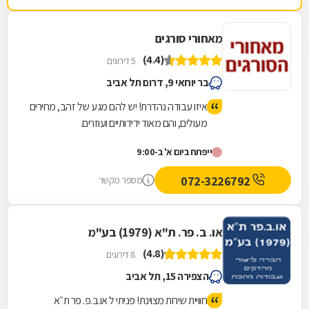
מאחורי סורגים
(4.4)
5 דירוגים
בר יוחאי 9, דרום תל אביב
איזו עבודה נהדרת! יש להם מגע של זהב, מחירים
מעולים, והם מאוד ידידותיים ועוזרים.
ייפתח ביום א' ב-9:00
072-3226792
מספר מקשר
או. ב. פר. ת"א (1979) בע"מ
(4.8)
8 דירוגים
הצפירה 15, תל אביב
חוויית שירות מצוינת! פניתי ל או.ב.פ. פר ת״א