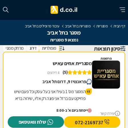
דף הבית
מסגריות
מסגריות בתל אביב
עיבוד פרופילים בתל אביב
מסגר בתל אביב
נמצאו 9 מסגריות
סינון תוצאות
פופולריות
דירוג
מרחק ממני
פרסומת
מסגריית אחים עאיש
(5)
4 דירוגים
פראנצויז 9, דרום תל אביב
המסגר מס׳ 1 בעיר! אני בעל עסק וכל פעם שיש
פרוייקט עם ברזל אני פונה רק אליו , שיהיה בריא
יש לו ידיים טובות ועבודה מקצועית! עבודה
ייפתח ביום א' ב-8:00
שלוקחת לאחרים הרבה זמן אצלו קיבלתי
יצירת קשר
במהירות והכל במחיר טוב ששווה לעבודה
שלח וואטסאפ
072-2169737
שנעשית תודה ובהצלחה חבר