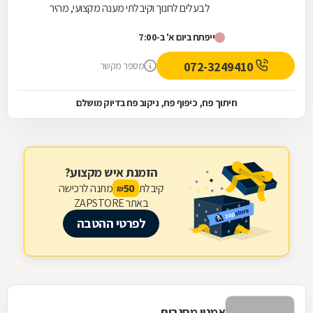
לבעלים לחנוך וקיבלתי מענה מקצועי, מהיר
ואדיב. המוצרים איכותיים מאוד, עומדים
ייפתח ביום א' ב-7:00
בסטנדרטים גבוהים, וההתאמה לצרכים שלי
הייתה מדויקת. הצוות סבלני, זמין ומסביר פנים
072-3249410
מספר מקשר
לאורך כל התהליך. בהחלט מקום שאפשר
לסמוך עליו – ממליץ בחום!
חיתוך פח, כיפוף פח, ניקוב פח בדיוק מושלם
הזמנת איש מקצוע?
קיבלת
מתנה לרכישה
50
₪
באתר ZAPSTORE
לפרטי ההטבה
אמנון מסגרות