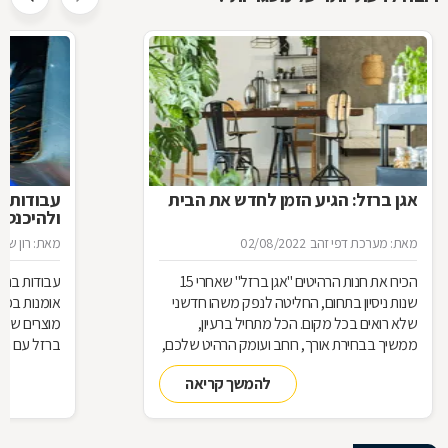
אגן ברזל: הגיע הזמן לחדש את הבית
עבודות ב
ולהיכנס 
מאת: מערכת דפי זהב
02/08/2022
מאת: רון שגב
הכירו את חנות הרהיטים ''אגן ברזל'' שאחרי 15
עבודות ברזל,
שנות ניסיון בתחום, החליטה לנפק משהו חדשני
אומנות בפנ
שלא רואים בכל מקום. הכל מתחיל ברעיון,
מוצרים שעשו
ממשיך בבחירת אורך, רוחב ועומק הרהיט שלכם,
ברזל עם חומ
ממשיך בייצור מקורי ממיטב חומרי הגלם ומסתיים
תחומים: ריהו
להמשך קריאה
ביצירת הפתרון המרשים והמעשי ביותר עבורכם
על אף היות
בעל יופי רב,
הגלם, על א