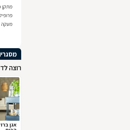
מתקן כ
פרופיל ברזל x30
מעקה ז
מסגריו
רוצה לדע
אגן ברז
הבית