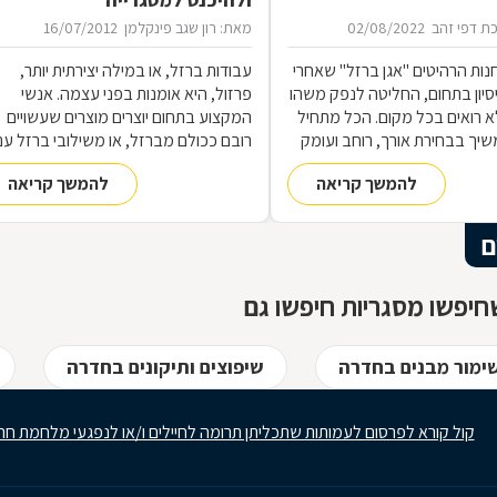
ת דפי זהב
02/08/2022
מאת: רון שגב פינקלמן
16/07/2012
נות הרהיטים ''אגן ברזל'' שאחרי
עבודות ברזל, או במילה יצירתית יותר,
 ניסיון בתחום, החליטה לנפק משהו
פרזול, היא אומנות בפני עצמה. אנשי
 רואים בכל מקום. הכל מתחיל
המקצוע בתחום יוצרים מוצרים שעשויים
שיך בבחירת אורך, רוחב ועומק
רובם ככולם מברזל, או משילובי ברזל עם
ם, ממשיך בייצור מקורי ממיטב
חומרים אחרים, וזאת במגוון רחב של
להמשך קריאה
להמשך קריאה
 ומסתיים ביצירת הפתרון
תחומים: ריהוט, מוצרי נוי, סורגים, שערים
מעשי ביותר עבורכם
ועוד-ועוד. על אף היותו חומר גס ומחוספס
הברזל נחשב בעל יופי רב, ובעל יתרונות
ם
רבים. על מאפייני חומר הגלם, על אנשי
המקצוע בתחום ועל האפשרויות הלימודיו
יפשו מסגריות חיפשו גם
שימור מבנים בחדרה
שיפוצים ותיקונים בחדרה
קול קורא לפרסום לעמותות שתכליתן תרומה לחיילים ו/או לנפגעי מלחמת חר