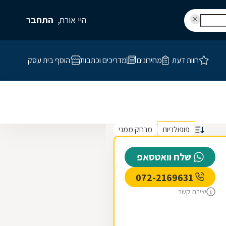
היי אורח,
התחבר
חוות דעת
מחירונים
מדריכים וכתבות
הוסף בית עסק
פופולריות
מרחק ממני
שלח וואטסאפ
072-2169631
יצירת קשר