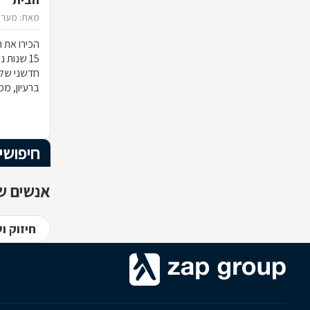
מאת: מערכ
הכירו את ח
15 שנות
חדשני שלא
ברעיון, ממ
הרהיט שלכ
חומרי הגלם
המרשים וה
חיפושי
אנשים שח
חיזוק ו