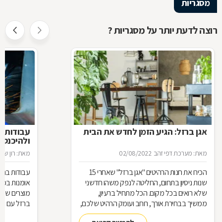
מסגריות
רוצה לדעת יותר על מסגריות ?
אגן ברזל: הגיע הזמן לחדש את הבית
עבודות ב
ולהיכנס 
מאת: מערכת דפי זהב
02/08/2022
מאת: רון שגב
הכירו את חנות הרהיטים ''אגן ברזל'' שאחרי 15
עבודות ברזל,
שנות ניסיון בתחום, החליטה לנפק משהו חדשני
אומנות בפנ
שלא רואים בכל מקום. הכל מתחיל ברעיון,
מוצרים שעשו
ממשיך בבחירת אורך, רוחב ועומק הרהיט שלכם,
ברזל עם חומ
ממשיך בייצור מקורי ממיטב חומרי הגלם ומסתיים
תחומים: ריהו