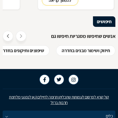
להמשך קריאה
ביצירת הפתרון המרשים והמעשי ביותר עבורכם
על אף היות
בעל יופי רב,
הגלם, על א
הלימודיות
חיפושים
אנשים שחיפשו מסגריות חיפשו גם
חיזוק ושימור מבנים בחדרה
שיפוצים ותיקונים בחדרה
קול קורא לפרסום לעמותות שתכליתן תרומה לחיילים ו/או לנפגעי מלחמת
חרבות ברזל
כלים