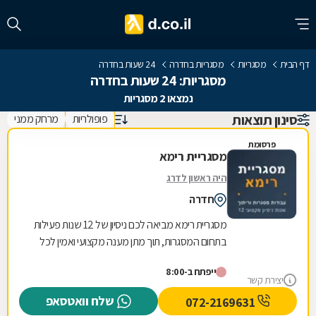
דף הבית
מסגריות
מסגריות בחדרה
24 שעות בחדרה
מסגריות: 24 שעות בחדרה
נמצאו 2 מסגריות
סינון תוצאות
פופולריות
מרחק ממני
פרסומת
מסגריית רימא
היה ראשון לדרג
חדרה
מסגריית רימא מביאה לכם ניסיון של 12 שנות פעילות
בתחום המסגרות, תוך מתן מענה מקצועי ואמין לכל
צורכי המתכת של לקוחותיה. הניסיון הרב שנצבר...
ייפתח ב-8:00
יצירת קשר
שלח וואטסאפ
072-2169631