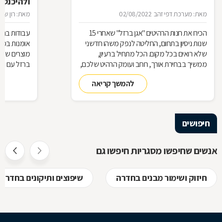
ולהיכנס 
מאת: מערכת דפי זהב
02/08/2022
מאת: רון שגב
הכירו את חנות הרהיטים ''אגן ברזל'' שאחרי 15
עבודות ברזל,
שנות ניסיון בתחום, החליטה לנפק משהו חדשני
אומנות בפנ
שלא רואים בכל מקום. הכל מתחיל ברעיון,
מוצרים שעשו
ממשיך בבחירת אורך, רוחב ועומק הרהיט שלכם,
ברזל עם חומ
ממשיך בייצור מקורי ממיטב חומרי הגלם ומסתיים
תחומים: ריהו
להמשך קריאה
ביצירת הפתרון המרשים והמעשי ביותר עבורכם
על אף היות
בעל יופי רב,
הגלם, על א
הלימודיות
חיפושים
אנשים שחיפשו מסגריות חיפשו גם
חיזוק ושימור מבנים בחדרה
שיפוצים ותיקונים בחדרה