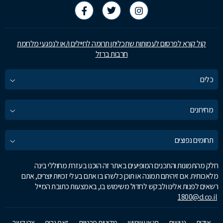
קול קורא לפרסום לעמותות שתכליתן תרומה לחיילים ו/או לנפגעי מלחמת
חרבות ברזל
כלים
מחירונים
תחומים נפוצים
חלק מהתמונות והתכנים המופיעים באתר זה הוכנו בעזרת מחוללי בינה
מלאכותית. אם זיהיתם תמונה או תוכן כלשהו בו אתם בעלי זכויות יוצרים, אתם
רשאים לפנות אלינו ולבקש לחדול משימוש בו, באמצעות כתובת המייל
1800@d.co.il
אודות
נגישות
תנאי שימוש
מדיניות פרטיות
זאפ גרופ
צרו קשר