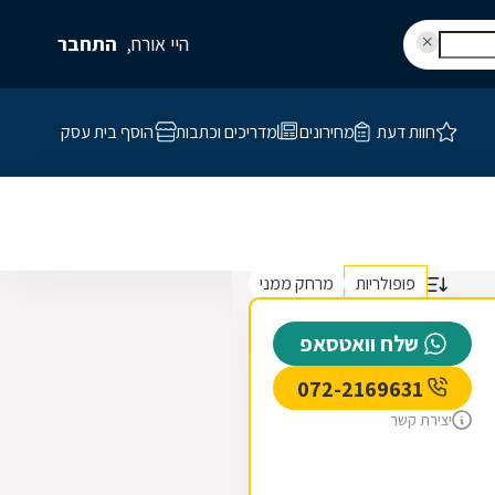
היי אורח,
התחבר
חוות דעת
מחירונים
מדריכים וכתבות
הוסף בית עסק
פופולריות
מרחק ממני
שלח וואטסאפ
072-2169631
יצירת קשר