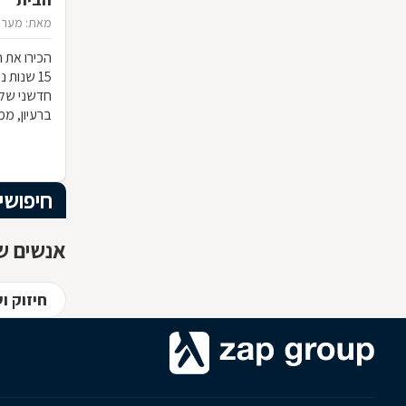
מאת: מערכ
הכירו את ח
15 שנות
חדשני שלא
ברעיון, ממ
הרהיט שלכ
חומרי הגלם
המרשים וה
חיפושי
אנשים שח
חיזוק ו