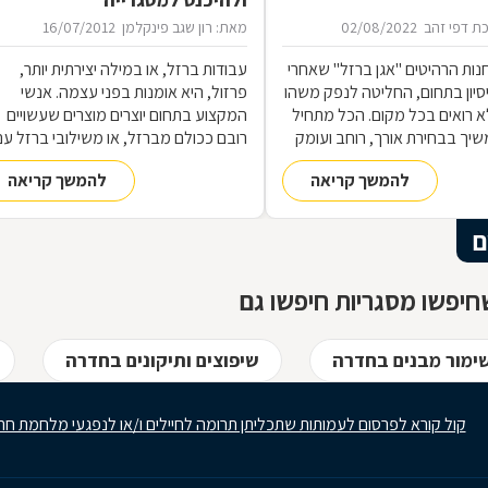
ת דפי זהב
02/08/2022
מאת: רון שגב פינקלמן
16/07/2012
נות הרהיטים ''אגן ברזל'' שאחרי
עבודות ברזל, או במילה יצירתית יותר,
 ניסיון בתחום, החליטה לנפק משהו
פרזול, היא אומנות בפני עצמה. אנשי
 רואים בכל מקום. הכל מתחיל
המקצוע בתחום יוצרים מוצרים שעשויים
שיך בבחירת אורך, רוחב ועומק
רובם ככולם מברזל, או משילובי ברזל עם
ם, ממשיך בייצור מקורי ממיטב
חומרים אחרים, וזאת במגוון רחב של
להמשך קריאה
להמשך קריאה
 ומסתיים ביצירת הפתרון
תחומים: ריהוט, מוצרי נוי, סורגים, שערים
מעשי ביותר עבורכם
ועוד-ועוד. על אף היותו חומר גס ומחוספס
הברזל נחשב בעל יופי רב, ובעל יתרונות
ם
רבים. על מאפייני חומר הגלם, על אנשי
המקצוע בתחום ועל האפשרויות הלימודיו
יפשו מסגריות חיפשו גם
שימור מבנים בחדרה
שיפוצים ותיקונים בחדרה
קול קורא לפרסום לעמותות שתכליתן תרומה לחיילים ו/או לנפגעי מלחמת חר