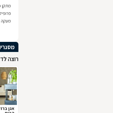
מתקן כ
פרופיל ברזל x30
מעקה ז
מסגריו
רוצה לדע
אגן ברז
הבית