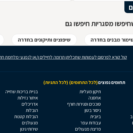
הברזל נחשב בעל יופי רב, ובעל יתרונות
ם
רבים. על מאפייני חומר הגלם, על אנשי
המקצוע בתחום ועל האפשרויות הלימודיו
יפשו מסגריות חיפשו גם
שימור מבנים בחדרה
שיפוצים ותיקונים בחדרה
קול קורא לפרסום לעמותות שתכליתן תרומה לחיילים ו/או לנפגעי מלחמת חר
תחומים נפוצים
(לכל התחומים)
(לכל התגיות)
תיקון מעליות
בניית בריכות שחייה
אחסנה
איתור נזילות
סוככים וסגירות חורף
אדריכלים
ניסור בטון
הובלות
ב
ביובית
הובלות קטנות
עבודות עפר
מנעולנים
פריצת מנעולים
שירותי גינון