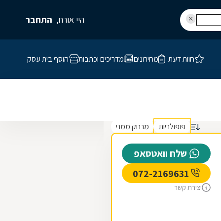
היי אורח,
התחבר
חוות דעת
מחירונים
מדריכים וכתבות
הוסף בית עסק
פופולריות
מרחק ממני
שלח וואטסאפ
072-2169631
יצירת קשר