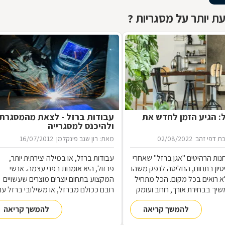
ת יותר על מסגריות ?
ל: הגיע הזמן לחדש את
עבודות ברזל - לצאת מהמסגרת
ולהיכנס למסגרייה
ת דפי זהב
02/08/2022
מאת: רון שגב פינקלמן
16/07/2012
נות הרהיטים ''אגן ברזל'' שאחרי
עבודות ברזל, או במילה יצירתית יותר,
 ניסיון בתחום, החליטה לנפק משהו
פרזול, היא אומנות בפני עצמה. אנשי
 רואים בכל מקום. הכל מתחיל
המקצוע בתחום יוצרים מוצרים שעשויים
שיך בבחירת אורך, רוחב ועומק
רובם ככולם מברזל, או משילובי ברזל עם
ם, ממשיך בייצור מקורי ממיטב
חומרים אחרים, וזאת במגוון רחב של
להמשך קריאה
להמשך קריאה
 ומסתיים ביצירת הפתרון
תחומים: ריהוט, מוצרי נוי, סורגים, שערים
מעשי ביותר עבורכם
ועוד-ועוד. על אף היותו חומר גס ומחוספס