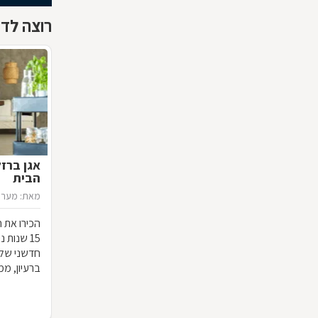
רוצה לדע
אגן ברז
הבית
מאת: מערכ
הכירו את ח
15 שנות
חדשני שלא
ברעיון, ממ
הרהיט שלכ
חומרי הגלם
המרשים וה