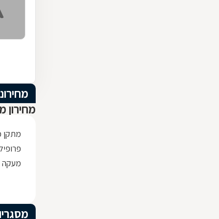
מחירוני
מחירון מ
מתקן כ
פרופיל ברזל x30
מעקה ז
מסגריו